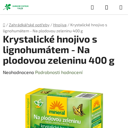
Přejít
Hledat
NÁKUP
na
obsah
KOŠÍK
Domů
/
Zahrádkářské potřeby
/
Hnojiva
/
Krystalické hnojivo s
lignohumátem - Na plodovou zeleninu 400 g
Krystalické hnojivo s
lignohumátem - Na
plodovou zeleninu 400 g
Průměrné
Neohodnoceno
Podrobnosti hodnocení
hodnocení
produktu
je
0,0
z
5
hvězdiček.