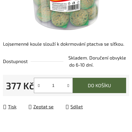
Lojsemenné koule slouží k dokrmování ptactva se síťkou.
Skladem. Doručení obvykle
Dostupnost
do 6-10 dní.
377 Kč
DO KOŠÍKU
Měrná cena:
Tisk
Zeptat se
Sdílet