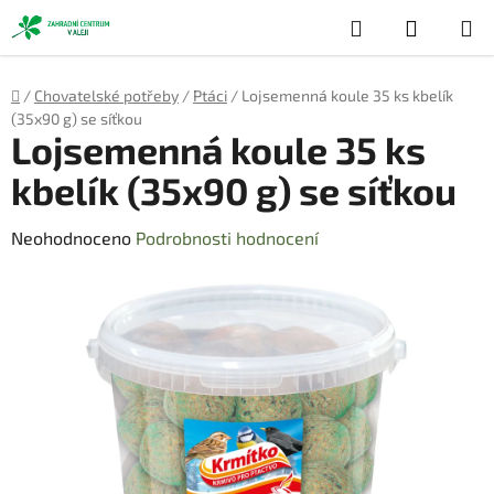
Přejít
Hledat
NÁKUP
na
obsah
KOŠÍK
Domů
/
Chovatelské potřeby
/
Ptáci
/
Lojsemenná koule 35 ks kbelík
(35x90 g) se síťkou
Lojsemenná koule 35 ks
kbelík (35x90 g) se síťkou
Průměrné
Neohodnoceno
Podrobnosti hodnocení
hodnocení
produktu
je
0,0
z
5
hvězdiček.