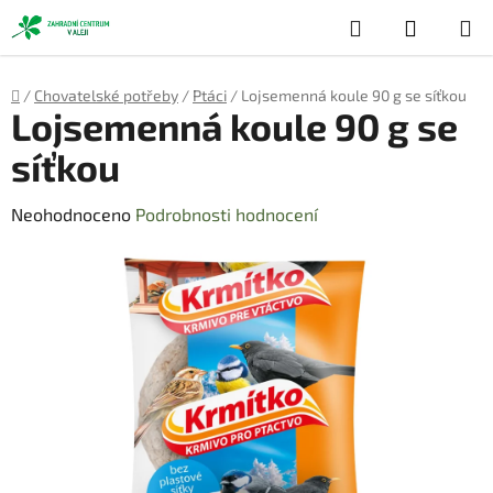
Přejít
Hledat
NÁKUP
na
obsah
KOŠÍK
Domů
/
Chovatelské potřeby
/
Ptáci
/
Lojsemenná koule 90 g se síťkou
Lojsemenná koule 90 g se
síťkou
Průměrné
Neohodnoceno
Podrobnosti hodnocení
hodnocení
produktu
je
0,0
z
5
hvězdiček.