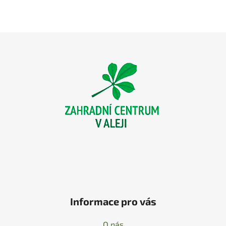
Z
á
p
a
t
í
Informace pro vás
O nás