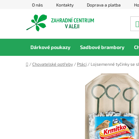
Přejít
O nás
Kontakty
Doprava a platba
Ho
na
obsah
Dárkové poukazy
Sadbové brambory
C
Domů
/
Chovatelské potřeby
/
Ptáci
/
Lojsemenné tyčinky se slu