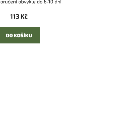
oručení obvykle do 6-10 dní.
113 Kč
DO KOŠÍKU