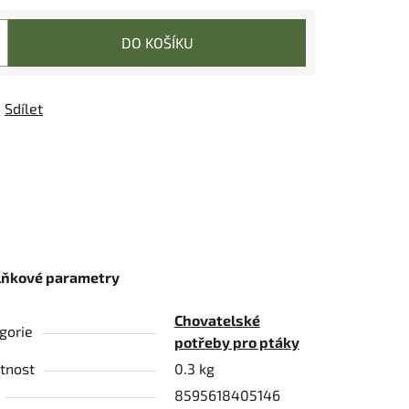
DO KOŠÍKU
Sdílet
lňkové parametry
Chovatelské
gorie
potřeby pro ptáky
tnost
0.3 kg
8595618405146