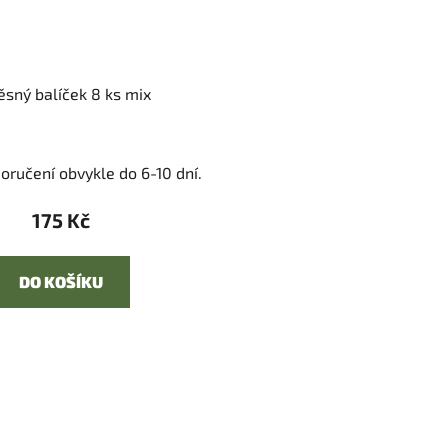
ěsný balíček 8 ks mix
oručení obvykle do 6-10 dní.
175 Kč
DO KOŠÍKU