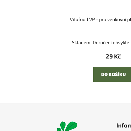
Vitafood VP - pro venkovní p
Skladem. Doručení obvykle d
29 Kč
DO KOŠÍKU
Z
á
Infor
p