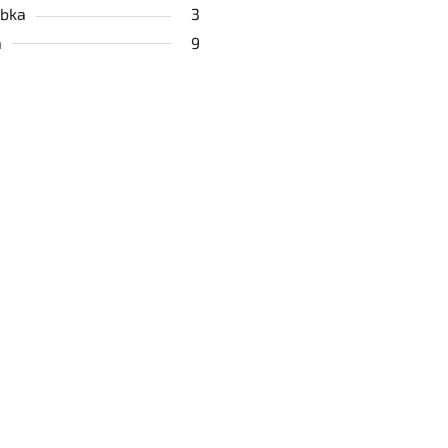
bka
3
a
9