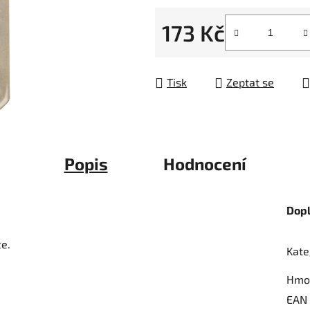
z
173 Kč
5
hvězdiček.
Měrná cena:
Tisk
Zeptat se
Popis
Hodnocení
Dop
ce.
Kate
Hmo
EAN