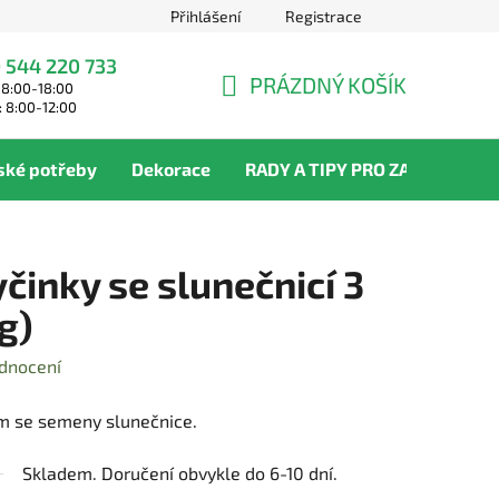
Přihlášení
Registrace
 544 220 733
PRÁZDNÝ KOŠÍK
 8:00-18:00
NÁKUPNÍ
: 8:00-12:00
KOŠÍK
ské potřeby
Dekorace
RADY A TIPY PRO ZAHRADNÍKY
činky se slunečnicí 3
g)
dnocení
m se semeny slunečnice.
Skladem. Doručení obvykle do 6-10 dní.