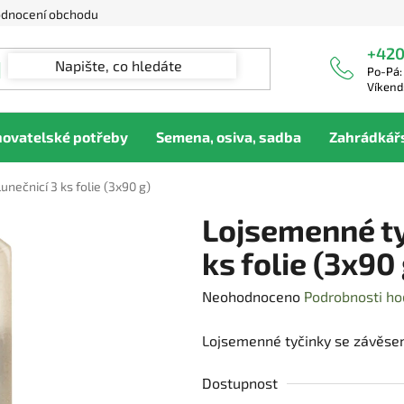
dnocení obchodu
+420
Po-Pá:
Víkend
hovatelské potřeby
Semena, osiva, sadba
Zahrádkář
nečnicí 3 ks folie (3x90 g)
Lojsemenné ty
ks folie (3x90 
Průměrné
Neohodnoceno
Podrobnosti ho
hodnocení
Lojsemenné tyčinky se závěse
produktu
je
Dostupnost
0,0