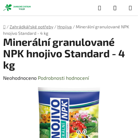
Přejít
Hledat
NÁKUP
na
obsah
KOŠÍK
Domů
/
Zahrádkářské potřeby
/
Hnojiva
/
Minerální granulované NPK
hnojivo Standard - 4 kg
Minerální granulované
NPK hnojivo Standard - 4
kg
Průměrné
Neohodnoceno
Podrobnosti hodnocení
hodnocení
produktu
je
0,0
z
5
hvězdiček.