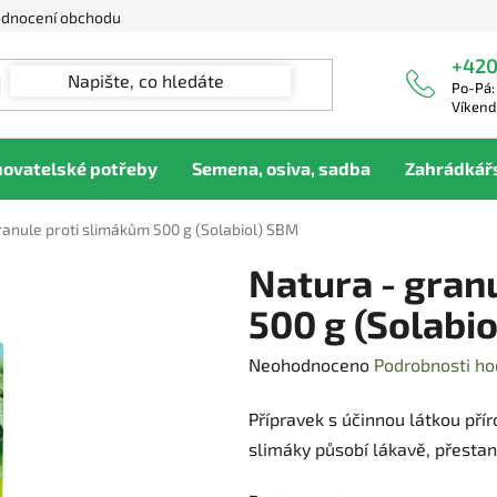
dnocení obchodu
+420
Po-Pá:
Víkend
hovatelské potřeby
Semena, osiva, sadba
Zahrádkář
ranule proti slimákům 500 g (Solabiol) SBM
Natura - gran
500 g (Solabi
Průměrné
Neohodnoceno
Podrobnosti ho
hodnocení
Přípravek s účinnou látkou přír
produktu
slimáky působí lákavě, přestano
je
0,0