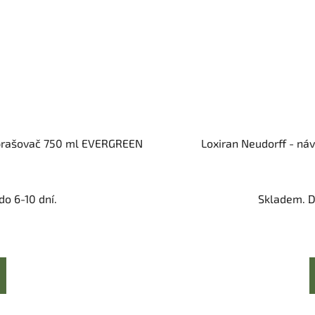
ozprašovač 750 ml EVERGREEN
Loxiran Neudorff - n
o 6-10 dní.
Skladem. D