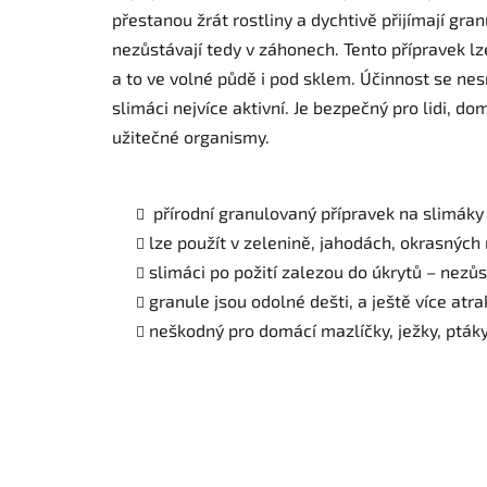
přestanou žrát rostliny a dychtivě přijímají gra
nezůstávají tedy v záhonech. Tento přípravek lz
a to ve volné půdě i pod sklem. Účinnost se nes
slimáci nejvíce aktivní. Je bezpečný pro lidi, dom
užitečné organismy.
přírodní granulovaný přípravek na slimáky
lze použít v zelenině, jahodách, okrasných
slimáci po požití zalezou do úkrytů – nezů
granule jsou odolné dešti, a ještě více atra
neškodný pro domácí mazlíčky, ježky, ptáky 