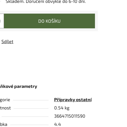
Skladem. Doručení obvykle do 6-10 dní.
DO KOŠÍKU
Sdílet
lňkové parametry
gorie
Přípravky ostatní
tnost
0.54 kg
3664715011590
bka
4.4