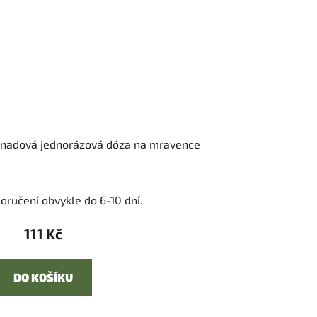
ávnadová jednorázová dóza na mravence
oručení obvykle do 6-10 dní.
111 Kč
DO KOŠÍKU