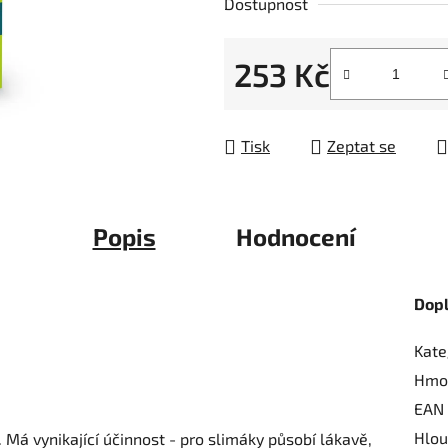
Dostupnost
z
5
253 Kč
hvězdiček.
Měrná cena:
Tisk
Zeptat se
Popis
Hodnocení
Dop
Kate
Hmo
EAN
Hlou
 Má vynikající účinnost - pro slimáky působí lákavě,