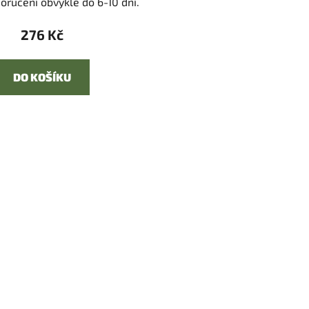
oručení obvykle do 6-10 dní.
276 Kč
DO KOŠÍKU