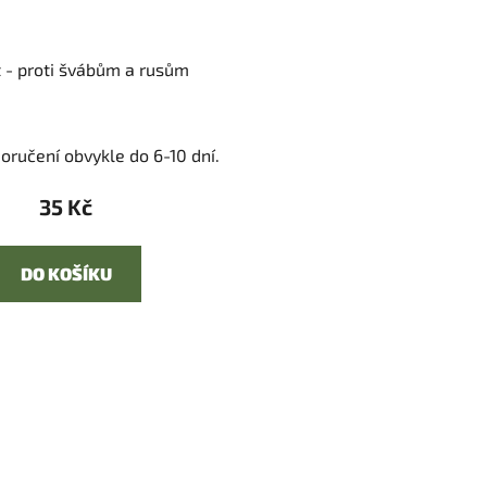
 - proti švábům a rusům
oručení obvykle do 6-10 dní.
35 Kč
DO KOŠÍKU