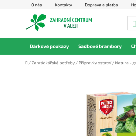
Přejít
O nás
Kontakty
Doprava a platba
Ho
na
obsah
Dárkové poukazy
Sadbové brambory
C
Domů
/
Zahrádkářské potřeby
/
Přípravky ostatní
/
Natura - g