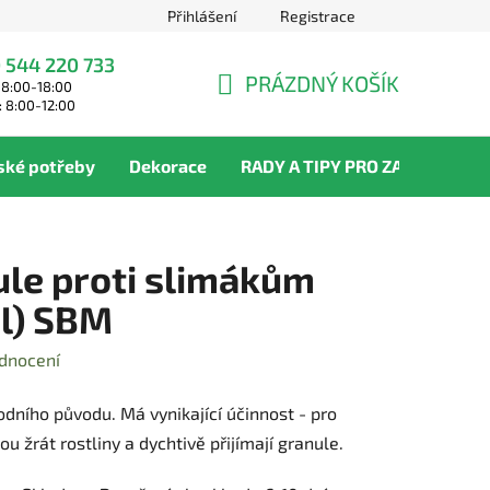
Přihlášení
Registrace
 544 220 733
PRÁZDNÝ KOŠÍK
 8:00-18:00
NÁKUPNÍ
: 8:00-12:00
KOŠÍK
ské potřeby
Dekorace
RADY A TIPY PRO ZAHRADNÍKY
ule proti slimákům
ol) SBM
dnocení
odního původu. Má vynikající účinnost - pro
u žrát rostliny a dychtivě přijímají granule.