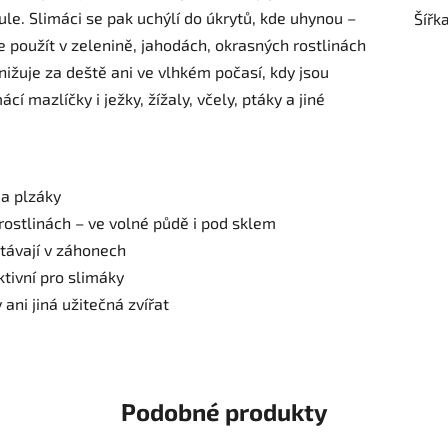
nule. Slimáci se pak uchýlí do úkrytů, kde uhynou –
Šířk
e použít v zelenině, jahodách, okrasných rostlinách
nižuje za deště ani ve vlhkém počasí, kdy jsou
ácí mazlíčky i ježky, žížaly, včely, ptáky a jiné
 a plzáky
 rostlinách – ve volné půdě i pod sklem
stávají v záhonech
ktivní pro slimáky
ani jiná užitečná zvířat
Podobné produkty