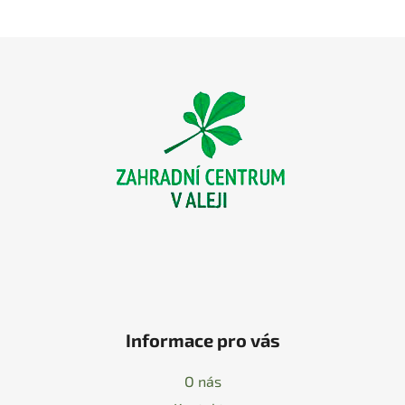
Z
á
p
a
t
í
Informace pro vás
O nás