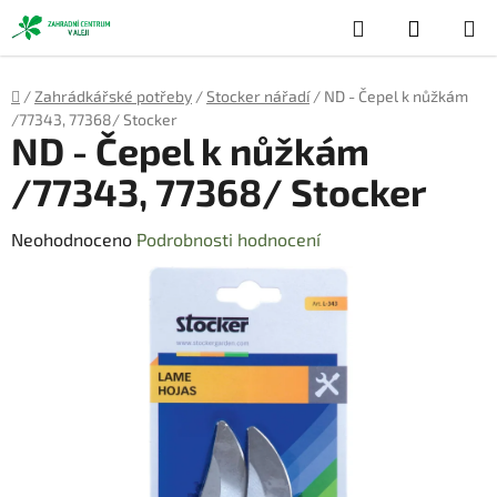
Přejít
Hledat
NÁKUP
na
obsah
KOŠÍK
Domů
/
Zahrádkářské potřeby
/
Stocker nářadí
/
ND - Čepel k nůžkám
/77343, 77368/ Stocker
ND - Čepel k nůžkám
/77343, 77368/ Stocker
Průměrné
Neohodnoceno
Podrobnosti hodnocení
hodnocení
produktu
je
0,0
z
5
hvězdiček.