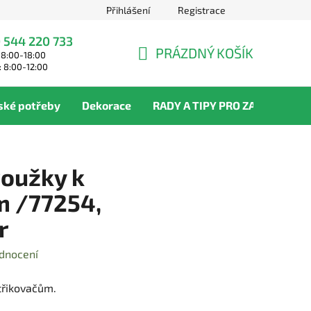
Přihlášení
Registrace
 544 220 733
PRÁZDNÝ KOŠÍK
 8:00-18:00
NÁKUPNÍ
: 8:00-12:00
KOŠÍK
ské potřeby
Dekorace
RADY A TIPY PRO ZAHRADNÍKY
roužky k
m /77254,
r
dnocení
třikovačům.