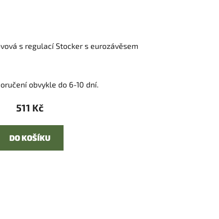
kovová s regulací Stocker s eurozávěsem
oručení obvykle do 6-10 dní.
511 Kč
DO KOŠÍKU