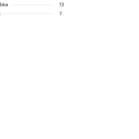
bka
13
a
7