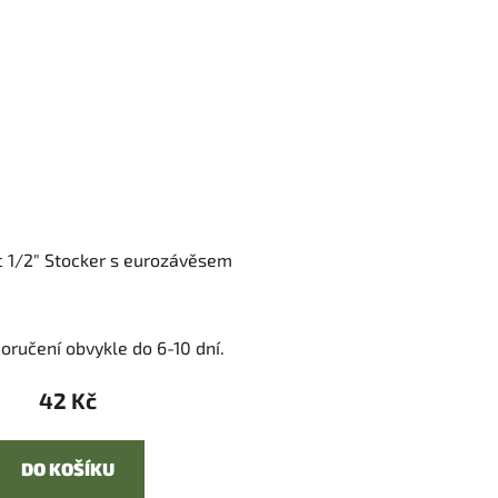
c 1/2" Stocker s eurozávěsem
oručení obvykle do 6-10 dní.
42 Kč
DO KOŠÍKU