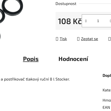
Dostupnost
0,0
z
108 Kč
5
hvězdiček.
Měrná cena:
Tisk
Zeptat se
Popis
Hodnocení
Dop
 a postřikovač tlakový ruční 8 l Stocker.
Kate
Hmo
EAN