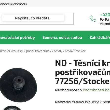
dnocení obchodu
+420
Po-Pá:
Víkend
hovatelské potřeby
Semena, osiva, sadba
Zahrádkář
Těsnící kroužky k postřikovačům /77254, 77256/Stocker
ND - Těsnící k
postřikovačů
77256/Stocke
Průměrné
Neohodnoceno
Podrobnosti ho
hodnocení
Náhradní těsnící kroužky k pos
produktu
je