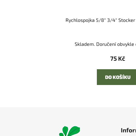
Rychlospojka 5/8" 3/4" Stocke
Skladem. Doručení obvykle d
75 Kč
DO KOŠÍKU
Z
á
Infor
p