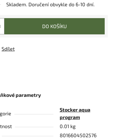
Skladem. Doručení obvykle do 6-10 dní.
DO KOŠÍKU
Sdílet
lňkové parametry
Stocker aqua
gorie
program
tnost
0.01 kg
8016604502576