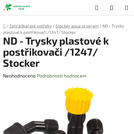
Přejít
Hledat
NÁKUP
na
obsah
KOŠÍK
Domů
/
Zahrádkářské potřeby
/
Stocker aqua program
/
ND - Trysky
plastové k postřikovači /1247/ Stocker
ND - Trysky plastové k
postřikovači /1247/
Stocker
Průměrné
Neohodnoceno
Podrobnosti hodnocení
hodnocení
produktu
je
0,0
z
5
hvězdiček.