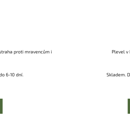
ástraha proti mravencům i
Plevel v
o 6-10 dní.
Skladem. D