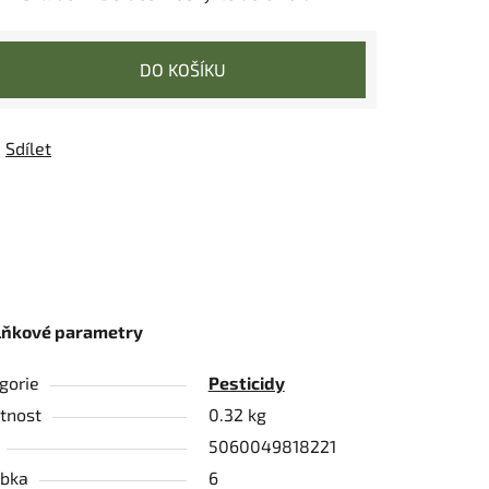
DO KOŠÍKU
Sdílet
lňkové parametry
gorie
Pesticidy
tnost
0.32 kg
5060049818221
bka
6