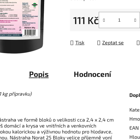
5
hvězdiček.
111 Kč
Měrná cena:
Tisk
Zeptat se
Popis
Hodnocení
 kg přípravku)
Dop
Kate
Hmo
straha ve formě bloků o velikosti cca 2,4 x 2,4 cm
š domácí a krysa ve vnitřních a venkovních
EAN
okou kalorickou a výživnou hodnotu pro hlodavce,
Hlou
nou. Nástraha Norat 25 Bloky velice příjemně voní