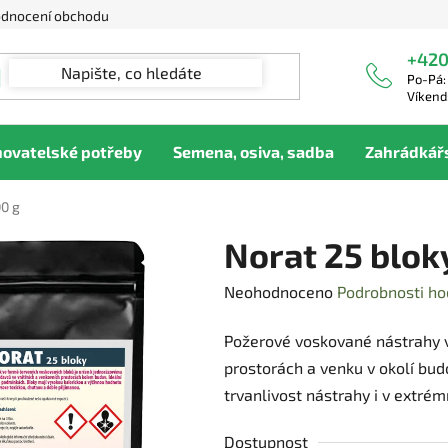
dnocení obchodu
+420
Po-Pá:
Víkend
hovatelské potřeby
Semena, osiva, sadba
Zahrádkář
00 g
Norat 25 bloky
Průměrné
Neohodnoceno
Podrobnosti ho
hodnocení
Požerové voskované nástrahy v
produktu
prostorách a venku v okolí budo
je
trvanlivost nástrahy i v extré
0,0
z
Dostupnost