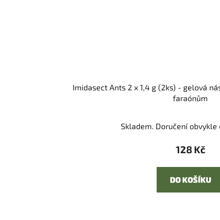
Imidasect Ants 2 x 1,4 g (2ks) - gelová n
faraónům
Skladem. Doručení obvykle d
128 Kč
DO KOŠÍKU