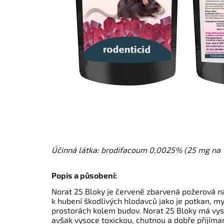
Účinná látka: brodifacoum 0,0025% (25 mg na 1
Popis a působení:
Norat 25 Bloky je červeně zbarvená požerová ná
k hubení škodlivých hlodavců jako je potkan, my
prostorách kolem budov. Norat 25 Bloky má vys
avšak vysoce toxickou, chutnou a dobře přijíma