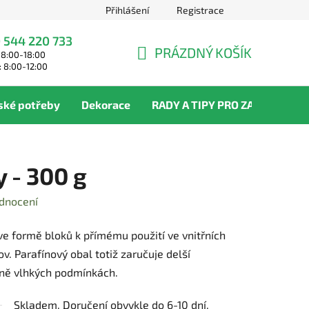
Přihlášení
Registrace
 544 220 733
PRÁZDNÝ KOŠÍK
 8:00-18:00
NÁKUPNÍ
: 8:00-12:00
KOŠÍK
ské potřeby
Dekorace
RADY A TIPY PRO ZAHRADNÍKY
 - 300 g
dnocení
e formě bloků k přímému použití ve vnitřních
v. Parafínový obal totiž zaručuje delší
mně vlhkých podmínkách.
Skladem. Doručení obvykle do 6-10 dní.