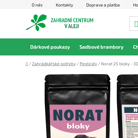
Přejít
O nás
Kontakty
Doprava a platba
Ho
na
obsah
Dárkové poukazy
Sadbové brambory
C
Domů
/
Zahrádkářské potřeby
/
Pesticidy
/
Norat 25 bloky - 3