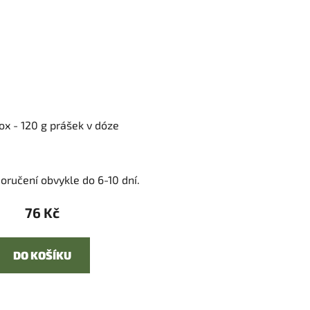
ox - 120 g prášek v dóze
oručení obvykle do 6-10 dní.
76 Kč
DO KOŠÍKU