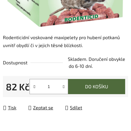
Rodenticidní voskované maxipelety pro hubení potkanů
uvnitř obydlí či v jejich těsné blízkosti.
Skladem. Doručení obvykle
Dostupnost
do 6-10 dní.
82 Kč
DO KOŠÍKU
Měrná cena:
Tisk
Zeptat se
Sdílet