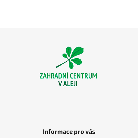
Z
á
p
a
t
í
Informace pro vás