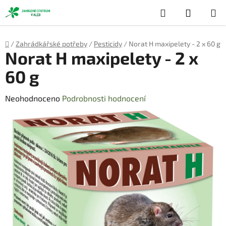
Přejít
Hledat
NÁKUP
na
obsah
KOŠÍK
Domů
/
Zahrádkářské potřeby
/
Pesticidy
/
Norat H maxipelety - 2 x 60 g
Norat H maxipelety - 2 x
60 g
Průměrné
Neohodnoceno
Podrobnosti hodnocení
hodnocení
produktu
je
0,0
z
5
hvězdiček.