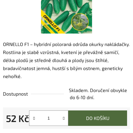
ORNELLO F1 – hybridní poloraná odrůda okurky nakládačky.
Rostlina je slabě vzrůstná, kvetení je převážně samičí,
délka plodů je středně dlouhá a plody jsou štíhlé,
bradavičnatost jemná, hustší s bílým ostnem, geneticky
nehořké.
Skladem. Doručení obvykle
Dostupnost
do 6-10 dní.
52 Kč
DO KOŠÍKU
Měrná cena: