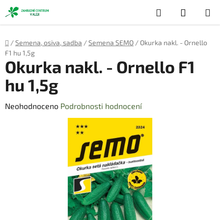
Přejít
Hledat
NÁKUP
na
obsah
KOŠÍK
Domů
/
Semena, osiva, sadba
/
Semena SEMO
/
Okurka nakl. - Ornello
F1 hu 1,5g
Okurka nakl. - Ornello F1
hu 1,5g
Průměrné
Neohodnoceno
Podrobnosti hodnocení
hodnocení
produktu
je
0,0
z
5
hvězdiček.