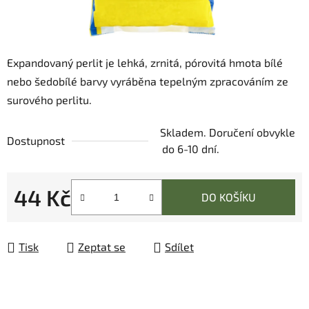
Expandovaný perlit je lehká, zrnitá, pórovitá hmota bílé
nebo šedobílé barvy vyráběna tepelným zpracováním ze
surového perlitu.
Skladem. Doručení obvykle
Dostupnost
do 6-10 dní.
44 Kč
DO KOŠÍKU
Měrná cena:
Tisk
Zeptat se
Sdílet