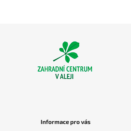
Z
á
p
a
t
í
Informace pro vás