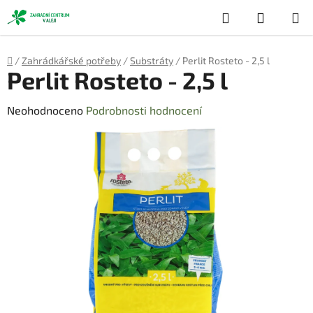
Přejít
Hledat
NÁKUP
na
obsah
KOŠÍK
Domů
/
Zahrádkářské potřeby
/
Substráty
/
Perlit Rosteto - 2,5 l
Perlit Rosteto - 2,5 l
Průměrné
Neohodnoceno
Podrobnosti hodnocení
hodnocení
produktu
je
0,0
z
5
hvězdiček.