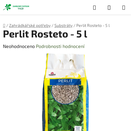
Přejít
Hledat
NÁKUP
na
obsah
KOŠÍK
Domů
/
Zahrádkářské potřeby
/
Substráty
/
Perlit Rosteto - 5 l
Perlit Rosteto - 5 l
Průměrné
Neohodnoceno
Podrobnosti hodnocení
hodnocení
produktu
je
0,0
z
5
hvězdiček.