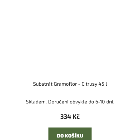
Substrát Gramoflor - Citrusy 45 l
Průměrné
Skladem. Doručení obvykle do 6-10 dní.
hodnocení
produktu
334 Kč
je
5,0
DO KOŠÍKU
z