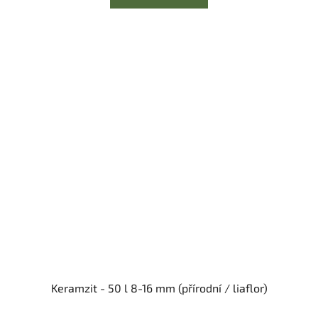
5
hvězdiček.
Keramzit - 50 l 8-16 mm (přírodní / liaflor)