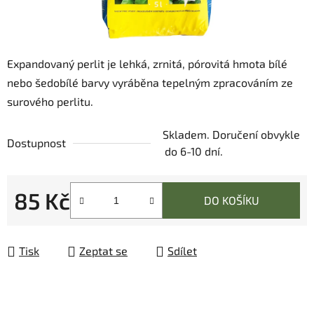
Expandovaný perlit je lehká, zrnitá, pórovitá hmota bílé
nebo šedobílé barvy vyráběna tepelným zpracováním ze
surového perlitu.
Skladem. Doručení obvykle
Dostupnost
do 6-10 dní.
85 Kč
DO KOŠÍKU
Měrná cena:
Tisk
Zeptat se
Sdílet