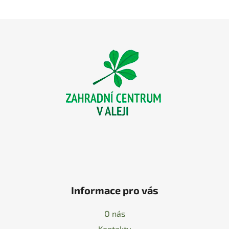
Z
á
p
a
t
í
Informace pro vás
O nás
Kontakty