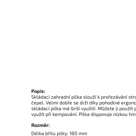
Popis:
Skládací zahradní pilka slouží k prořezávání s
čepel. Velmi dobře se drží díky pohodlné ergo
skládací pilka má širší využití. Můžete ji použ
využít při kempování. Pilka disponuje nízkou hmo
Rozměr:
Délka břitu pilky: 180 mm