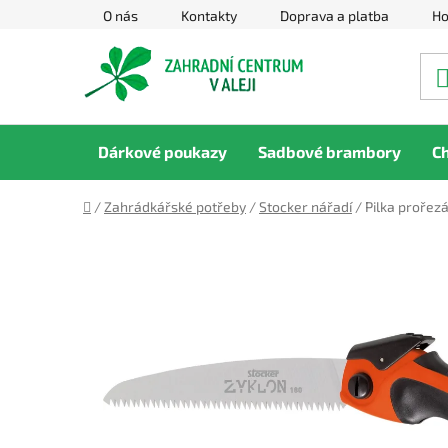
Přejít
O nás
Kontakty
Doprava a platba
Ho
na
obsah
Dárkové poukazy
Sadbové brambory
C
Domů
/
Zahrádkářské potřeby
/
Stocker nářadí
/
Pilka prořez