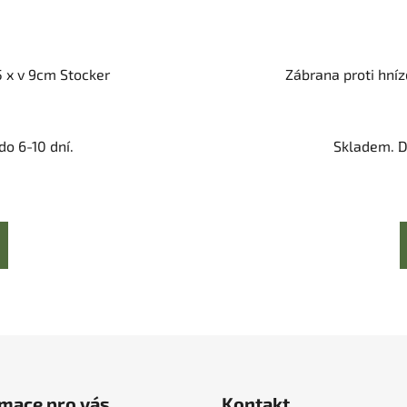
5 x v 9cm Stocker
Zábrana proti hní
o 6-10 dní.
Skladem. D
mace pro vás
Kontakt