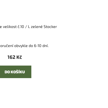
 velikost č.10 / L zelené Stocker
oručení obvykle do 6-10 dní.
162 Kč
DO KOŠÍKU