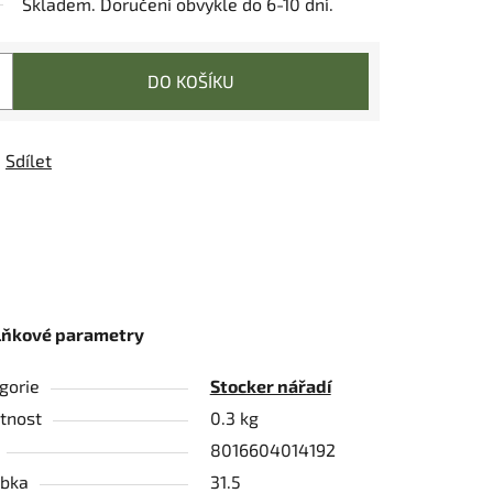
Skladem. Doručení obvykle do 6-10 dní.
DO KOŠÍKU
Sdílet
lňkové parametry
gorie
Stocker nářadí
tnost
0.3 kg
8016604014192
bka
31.5