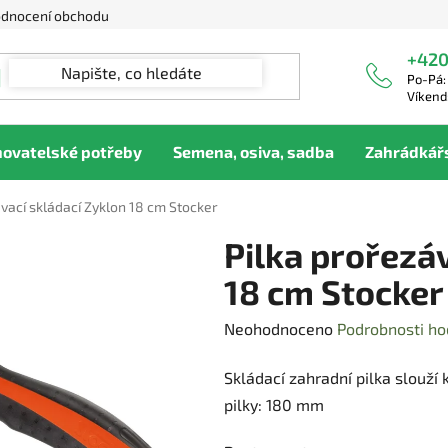
dnocení obchodu
+420
Po-Pá:
Víkend
hovatelské potřeby
Semena, osiva, sadba
Zahrádkář
ávací skládací Zyklon 18 cm Stocker
Pilka prořezá
18 cm Stocker
Průměrné
Neohodnoceno
Podrobnosti ho
hodnocení
Skládací zahradní pilka slouží
produktu
pilky: 180 mm
je
0,0