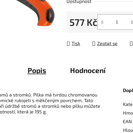
Dostupnost
z
5
577 Kč
hvězdiček.
Měrná cena:
Tisk
Zeptat se
Popis
Hodnocení
Dop
tromů a stromků. Pilka má tvrdou chromovanou
nomické rukojeti s měkčeným povrchem. Tato
Kate
ít při údržbě stromů a stromků nebo pilku můžete
tností, která je 195 g.
Hmo
EAN
Hlou