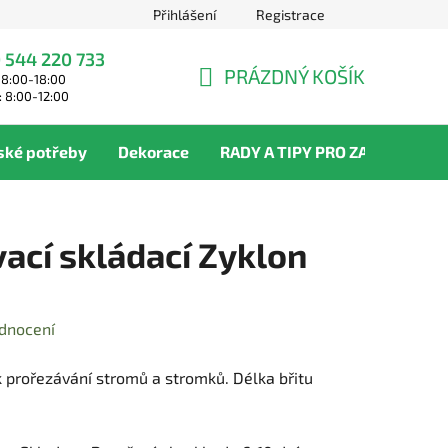
Přihlášení
Registrace
 544 220 733
PRÁZDNÝ KOŠÍK
 8:00-18:00
NÁKUPNÍ
: 8:00-12:00
KOŠÍK
ské potřeby
Dekorace
RADY A TIPY PRO ZAHRADNÍKY
vací skládací Zyklon
dnocení
 k prořezávání stromů a stromků. Délka břitu