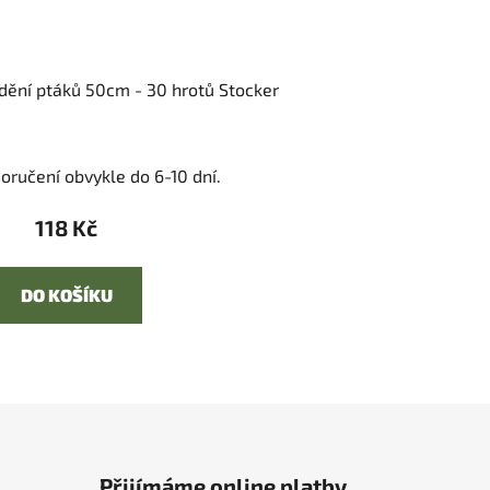
zdění ptáků 50cm - 30 hrotů Stocker
oručení obvykle do 6-10 dní.
118 Kč
DO KOŠÍKU
Přijímáme online platby