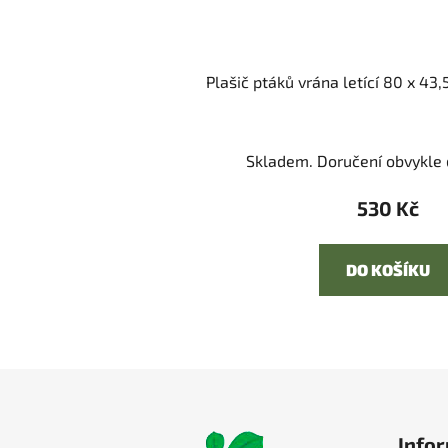
Plašič ptáků vrána letící 80 x 43,
Skladem. Doručení obvykle d
530 Kč
DO KOŠÍKU
Z
á
Infor