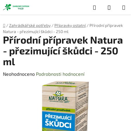
Přejít
Hledat
NÁKUP
na
obsah
KOŠÍK
Domů
/
Zahrádkářské potřeby
/
Přípravky ostatní
/
Přírodní přípravek
Natura - přezimující škůdci - 250 ml
Přírodní přípravek Natura
- přezimující škůdci - 250
ml
Průměrné
Neohodnoceno
Podrobnosti hodnocení
hodnocení
produktu
je
0,0
z
5
hvězdiček.