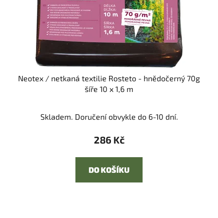
Neotex / netkaná textilie Rosteto - hnědočerný 70g
šíře 10 x 1,6 m
Skladem. Doručení obvykle do 6-10 dní.
286 Kč
DO KOŠÍKU