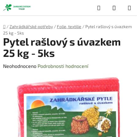
Přejít
Hledat
NÁKUP
na
obsah
KOŠÍK
Domů
/
Zahrádkářské potřeby
/
Folie, textilie
/
Pytel rašlový s úvazkem
25 kg - 5ks
Pytel rašlový s úvazkem
25 kg - 5ks
Průměrné
Neohodnoceno
Podrobnosti hodnocení
hodnocení
produktu
je
0,0
z
5
hvězdiček.