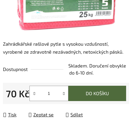
Zahrádkářské rašlové pytle s vysokou vzdušností,
vyrobené ze zdravotně nezávadných, netoxických pásků.
Skladem. Doručení obvykle
Dostupnost
do 6-10 dní.
70 Kč
DO KOŠÍKU
Měrná cena:
Tisk
Zeptat se
Sdílet