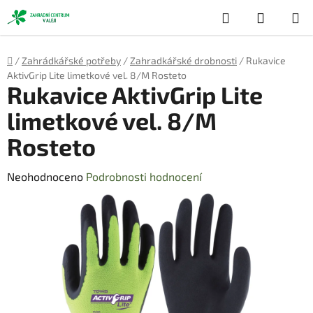
Přejít
Hledat
NÁKUP
na
obsah
KOŠÍK
Domů
/
Zahrádkářské potřeby
/
Zahradkářské drobnosti
/
Rukavice
AktivGrip Lite limetkové vel. 8/M Rosteto
Rukavice AktivGrip Lite
limetkové vel. 8/M
Rosteto
Průměrné
Neohodnoceno
Podrobnosti hodnocení
hodnocení
produktu
je
0,0
z
5
hvězdiček.