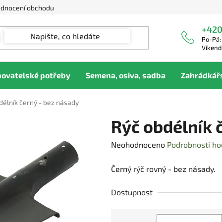
dnocení obchodu
+420
Po-Pá:
Víkend
hovatelské potřeby
Semena, osiva, sadba
Zahrádkář
délník černý - bez násady
Rýč obdélník 
Průměrné
Neohodnoceno
Podrobnosti ho
hodnocení
Černý rýč rovný - bez násady.
produktu
je
Dostupnost
0,0
z