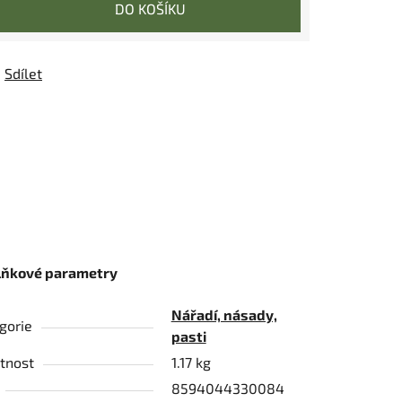
DO KOŠÍKU
Sdílet
lňkové parametry
Nářadí, násady,
gorie
pasti
tnost
1.17 kg
8594044330084