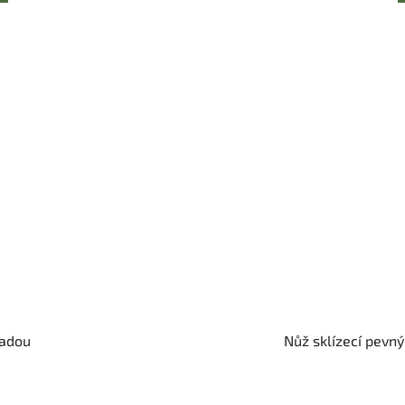
sadou
Nůž sklízecí pevn