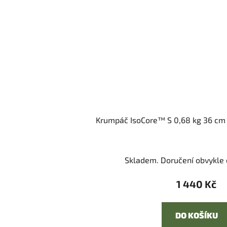
Krumpáč IsoCore™ S 0,68 kg 36 cm 
Skladem. Doručení obvykle d
1 440 Kč
DO KOŠÍKU