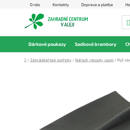
Přejít
O nás
Kontakty
Doprava a platba
Ho
na
obsah
Dárkové poukazy
Sadbové brambory
C
Domů
/
Zahrádkářské potřeby
/
Nářadí, násady, pasti
/
Rýč ob