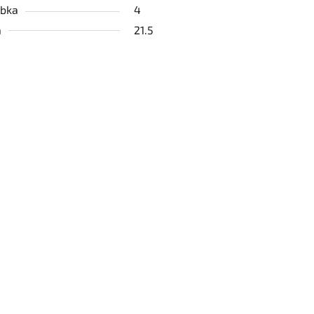
bka
4
a
21.5