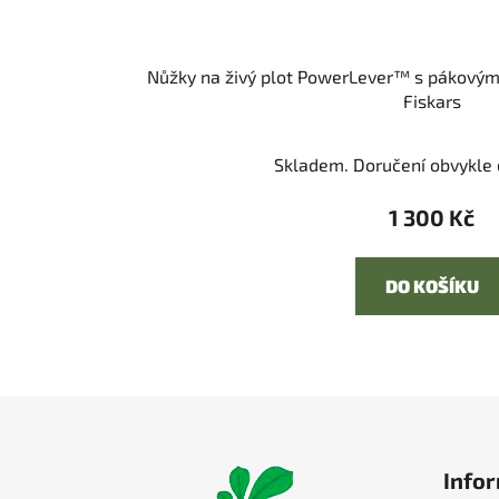
Nůžky na živý plot PowerLever™ s pákový
Fiskars
Skladem. Doručení obvykle d
1 300 Kč
DO KOŠÍKU
Z
á
Infor
p