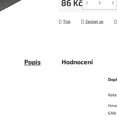
86 Kč
5
hvězdiček.
Měrná cena:
Tisk
Zeptat se
Popis
Hodnocení
Dop
Kate
Hmo
EAN