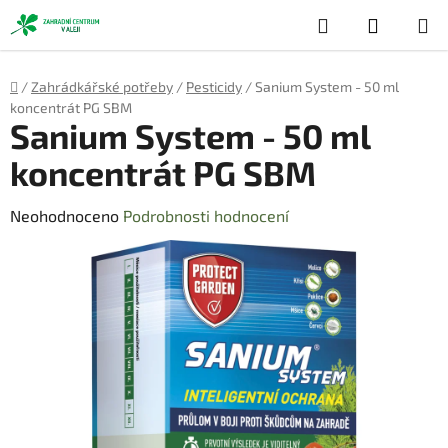
Přejít
Hledat
NÁKUP
na
obsah
KOŠÍK
Domů
/
Zahrádkářské potřeby
/
Pesticidy
/
Sanium System - 50 ml
koncentrát PG SBM
Sanium System - 50 ml
koncentrát PG SBM
Průměrné
Neohodnoceno
Podrobnosti hodnocení
hodnocení
produktu
je
0,0
z
5
hvězdiček.