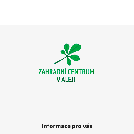
Z
á
p
a
t
í
Informace pro vás