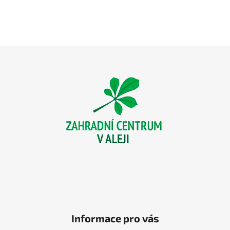
Z
á
p
a
t
í
Informace pro vás