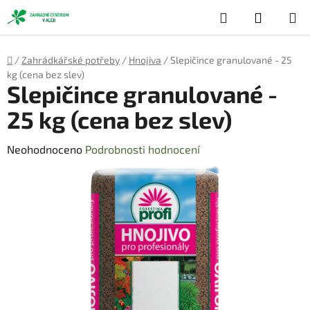
Přejít
Hledat
NÁKUP
na
obsah
KOŠÍK
Domů
/
Zahrádkářské potřeby
/
Hnojiva
/
Slepičince granulované - 25
kg (cena bez slev)
Slepičince granulované -
25 kg (cena bez slev)
Průměrné
Neohodnoceno
Podrobnosti hodnocení
hodnocení
produktu
je
0,0
z
5
hvězdiček.