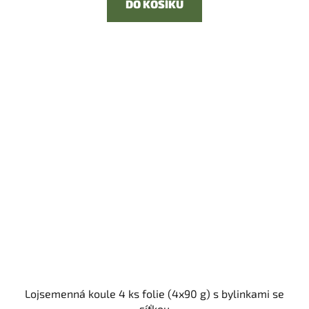
DO KOŠÍKU
Lojsemenná koule 4 ks folie (4x90 g) s bylinkami se
síťkou