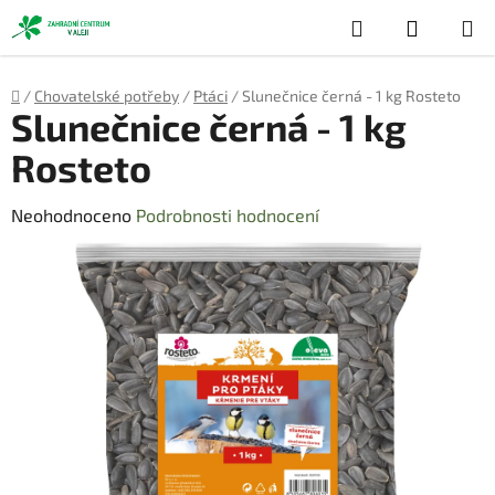
Přejít
Hledat
NÁKUP
na
obsah
KOŠÍK
Domů
/
Chovatelské potřeby
/
Ptáci
/
Slunečnice černá - 1 kg Rosteto
Slunečnice černá - 1 kg
Rosteto
Průměrné
Neohodnoceno
Podrobnosti hodnocení
hodnocení
produktu
je
0,0
z
5
hvězdiček.