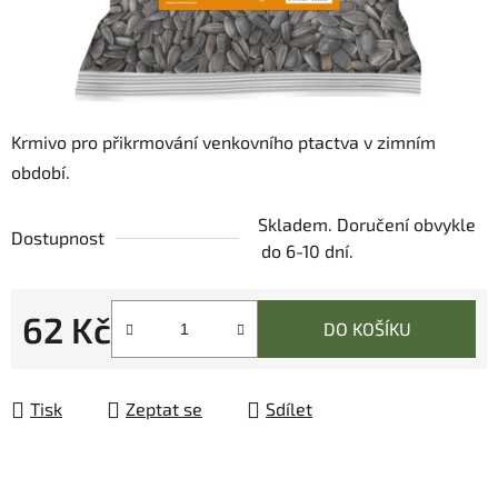
Krmivo pro přikrmování venkovního ptactva v zimním
období.
Skladem. Doručení obvykle
Dostupnost
do 6-10 dní.
62 Kč
DO KOŠÍKU
Měrná cena:
Tisk
Zeptat se
Sdílet