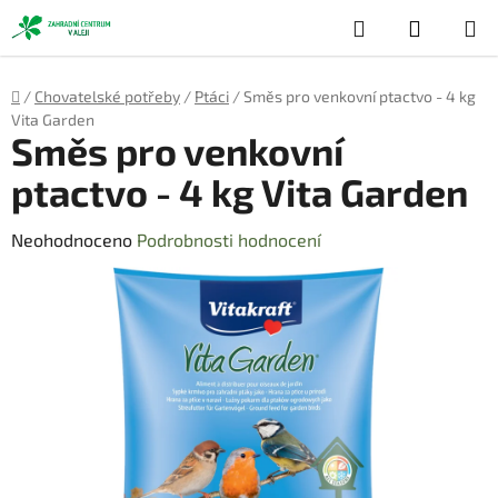
Přejít
Hledat
NÁKUP
na
obsah
KOŠÍK
Domů
/
Chovatelské potřeby
/
Ptáci
/
Směs pro venkovní ptactvo - 4 kg
Vita Garden
Směs pro venkovní
ptactvo - 4 kg Vita Garden
Průměrné
Neohodnoceno
Podrobnosti hodnocení
hodnocení
produktu
je
0,0
z
5
hvězdiček.