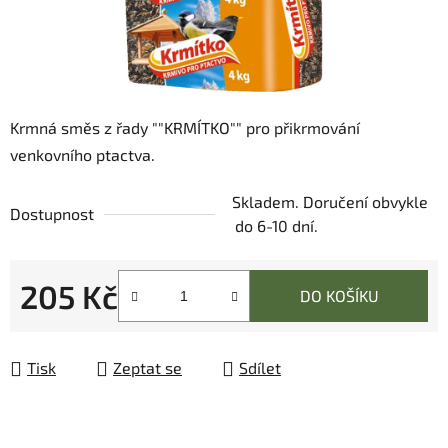
Krmná směs z řady ""KRMÍTKO"" pro přikrmování
venkovního ptactva.
Skladem. Doručení obvykle
Dostupnost
do 6-10 dní.
205 Kč
DO KOŠÍKU
Měrná cena:
Tisk
Zeptat se
Sdílet