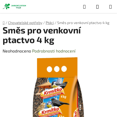
Přejít
Hledat
NÁKUP
na
obsah
KOŠÍK
Domů
/
Chovatelské potřeby
/
Ptáci
/
Směs pro venkovní ptactvo 4 kg
Směs pro venkovní
ptactvo 4 kg
Průměrné
Neohodnoceno
Podrobnosti hodnocení
hodnocení
produktu
je
0,0
z
5
hvězdiček.