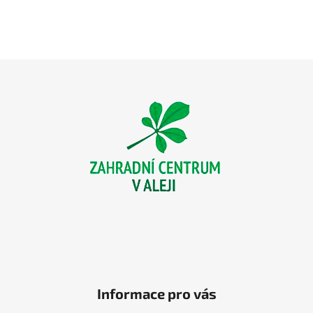
Z
á
p
a
t
í
Informace pro vás