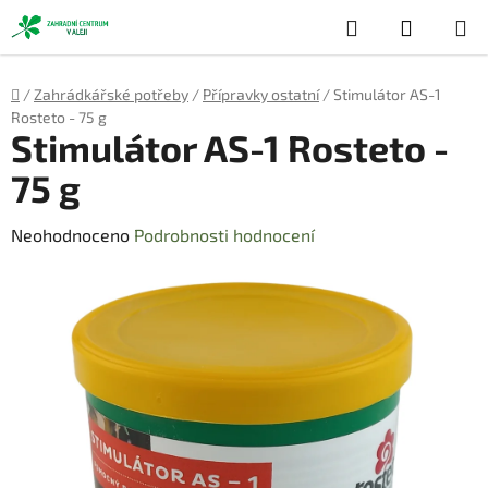
Přejít
Hledat
NÁKUP
na
obsah
KOŠÍK
Domů
/
Zahrádkářské potřeby
/
Přípravky ostatní
/
Stimulátor AS-1
Rosteto - 75 g
Stimulátor AS-1 Rosteto -
75 g
Průměrné
Neohodnoceno
Podrobnosti hodnocení
hodnocení
produktu
je
0,0
z
5
hvězdiček.