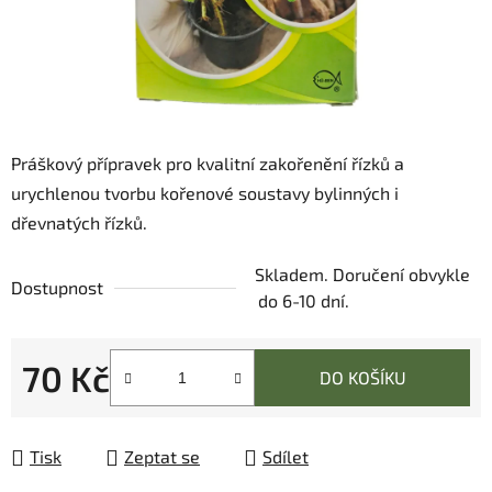
Práškový přípravek pro kvalitní zakořenění řízků a
urychlenou tvorbu kořenové soustavy bylinných i
dřevnatých řízků.
Skladem. Doručení obvykle
Dostupnost
do 6-10 dní.
70 Kč
DO KOŠÍKU
Měrná cena:
Tisk
Zeptat se
Sdílet