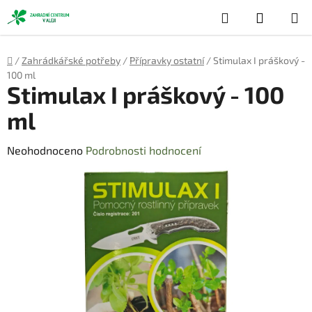
Přejít
Hledat
NÁKUP
na
obsah
KOŠÍK
Domů
/
Zahrádkářské potřeby
/
Přípravky ostatní
/
Stimulax I práškový -
100 ml
Stimulax I práškový - 100
ml
Průměrné
Neohodnoceno
Podrobnosti hodnocení
hodnocení
produktu
je
0,0
z
5
hvězdiček.