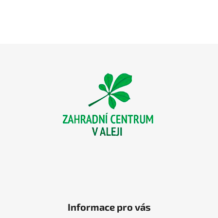
Z
á
p
a
t
í
Informace pro vás