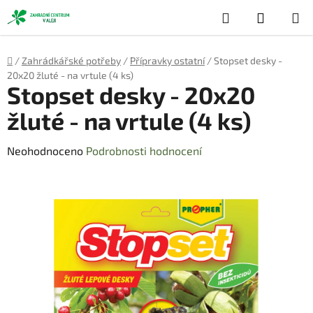
Přejít
Hledat
NÁKUP
na
obsah
KOŠÍK
Domů
/
Zahrádkářské potřeby
/
Přípravky ostatní
/
Stopset desky -
20x20 žluté - na vrtule (4 ks)
Stopset desky - 20x20
žluté - na vrtule (4 ks)
Průměrné
Neohodnoceno
Podrobnosti hodnocení
hodnocení
produktu
je
0,0
z
5
hvězdiček.