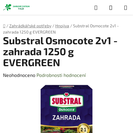
Přejít
Hledat
NÁKUP
na
obsah
KOŠÍK
Domů
/
Zahrádkářské potřeby
/
Hnojiva
/
Substral Osmocote 2v1 -
zahrada 1250 g EVERGREEN
Substral Osmocote 2v1 -
zahrada 1250 g
EVERGREEN
Průměrné
Neohodnoceno
Podrobnosti hodnocení
hodnocení
produktu
je
0,0
z
5
hvězdiček.