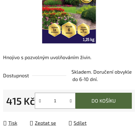
Hnojivo s pozvolným uvolňováním živin.
Skladem. Doručení obvykle
Dostupnost
do 6-10 dní.
415 Kč
DO KOŠÍKU
Měrná cena:
Tisk
Zeptat se
Sdílet