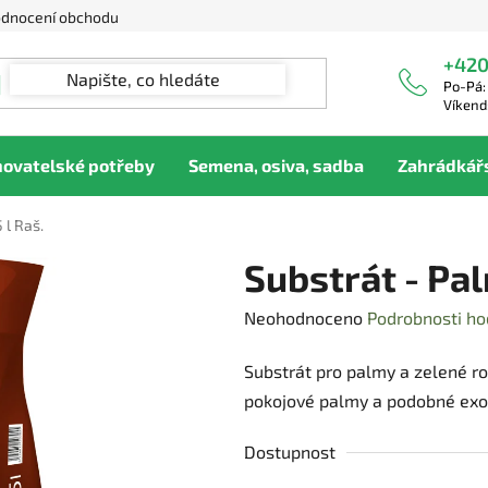
dnocení obchodu
+420
Po-Pá:
Víkend
hovatelské potřeby
Semena, osiva, sadba
Zahrádkář
 l Raš.
Substrát - Pal
Průměrné
Neohodnoceno
Podrobnosti ho
hodnocení
Substrát pro palmy a zelené ros
produktu
pokojové palmy a podobné exot
je
0,0
Dostupnost
z