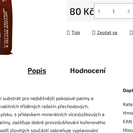
5
80 Kč
hvězdiček.
Měrná cena:
Tisk
Zeptat se
Popis
Hodnocení
Dop
ní substrát pro nejběžnější pokojové palmy a
Kate
kvalitních tříděných rašelin přechodových,
Hmo
o písku, s přídavkem minerálních vícesložkových a
EAN
šeliny, zajišťuje dobré provzdušňování kořenového
Hlou
odíl jílovitých součástí zabraňuje vyplavování