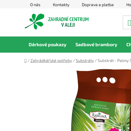
Přejít
O nás
Kontakty
Doprava a platba
Ho
na
obsah
Dárkové poukazy
Sadbové brambory
C
Domů
/
Zahrádkářské potřeby
/
Substráty
/
Substrát - Palmy 5