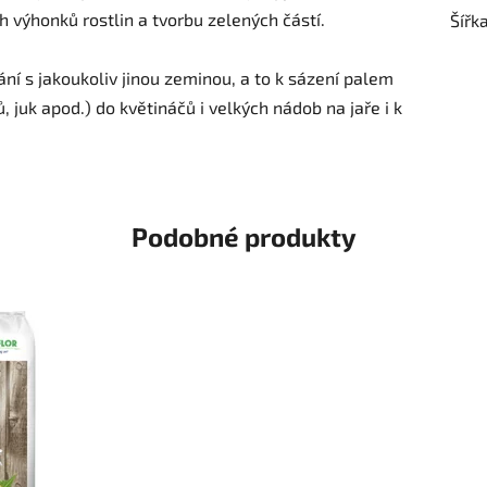
h výhonků rostlin a tvorbu zelených částí.
Šířk
ní s jakoukoliv jinou zeminou, a to k sázení palem
, juk apod.) do květináčů i velkých nádob na jaře i k
Podobné produkty