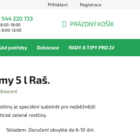
Přihlášení
Registrace
 544 220 733
PRÁZDNÝ KOŠÍK
 8:00-18:00
NÁKUPNÍ
: 8:00-12:00
KOŠÍK
ské potřeby
Dekorace
RADY A TIPY PRO ZAHRADNÍKY
my 5 l Raš.
dnocení
tliny je speciální substrát pro nejběžnější
ické zelené rostliny.
Skladem. Doručení obvykle do 6-10 dní.