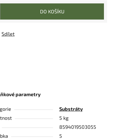
DO KOŠÍKU
Sdílet
lňkové parametry
gorie
Substráty
tnost
5 kg
8594019503055
bka
5