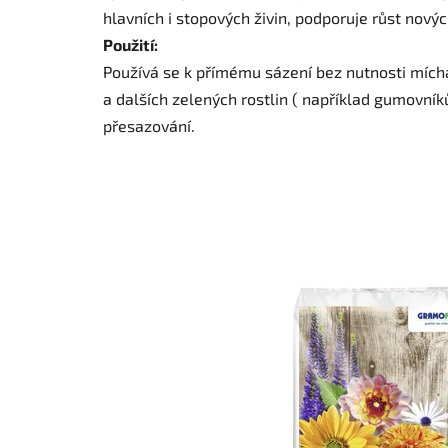
hlavních i stopových živin, podporuje růst novýc
Použití:
Používá se k přímému sázení bez nutnosti míchá
a dalších zelených rostlin ( například gumovníků
přesazování.