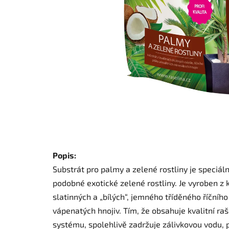
Popis:
Substrát pro palmy a zelené rostliny je speciál
podobné exotické zelené rostliny. Je vyroben z 
slatinných a „bílých“, jemného tříděného říčníh
vápenatých hnojiv. Tím, že obsahuje kvalitní ra
systému, spolehlivě zadržuje zálivkovou vodu, p