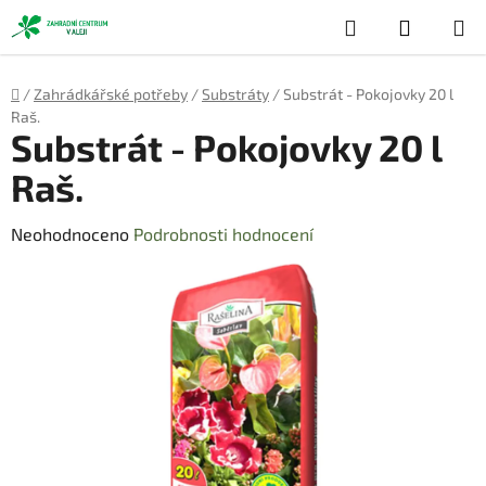
Přejít
Hledat
NÁKUP
na
obsah
KOŠÍK
Domů
/
Zahrádkářské potřeby
/
Substráty
/
Substrát - Pokojovky 20 l
Raš.
Substrát - Pokojovky 20 l
Raš.
Průměrné
Neohodnoceno
Podrobnosti hodnocení
hodnocení
produktu
je
0,0
z
5
hvězdiček.