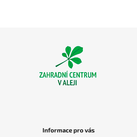
Z
á
p
a
t
í
Informace pro vás