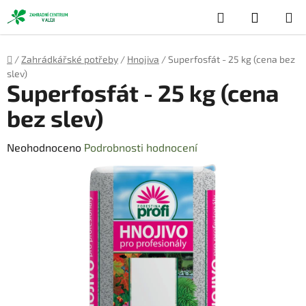
Přejít
Hledat
NÁKUP
na
obsah
KOŠÍK
Domů
/
Zahrádkářské potřeby
/
Hnojiva
/
Superfosfát - 25 kg (cena bez
slev)
Superfosfát - 25 kg (cena
bez slev)
Průměrné
Neohodnoceno
Podrobnosti hodnocení
hodnocení
produktu
je
0,0
z
5
hvězdiček.