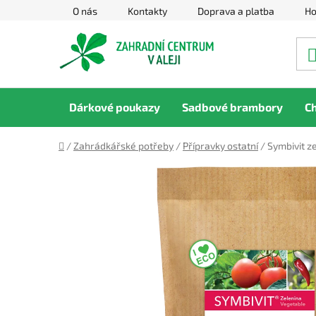
Přejít
O nás
Kontakty
Doprava a platba
Ho
na
obsah
Dárkové poukazy
Sadbové brambory
C
Domů
/
Zahrádkářské potřeby
/
Přípravky ostatní
/
Symbivit ze