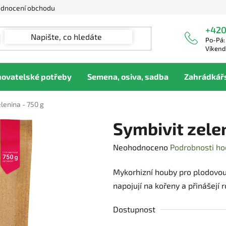
dnocení obchodu
+420
Po-Pá:
Víkend
hovatelské potřeby
Semena, osiva, sadba
Zahrádkář
lenina - 750 g
Symbivit zelen
Průměrné
Neohodnoceno
Podrobnosti ho
hodnocení
Mykorhizní houby pro plodovou 
produktu
napojují na kořeny a přinášejí r
je
0,0
Dostupnost
z