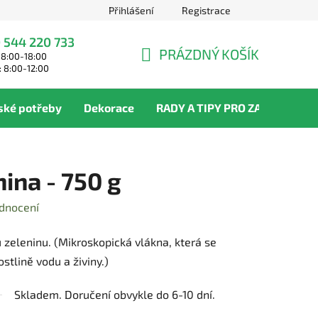
Přihlášení
Registrace
 544 220 733
PRÁZDNÝ KOŠÍK
 8:00-18:00
NÁKUPNÍ
: 8:00-12:00
KOŠÍK
ské potřeby
Dekorace
RADY A TIPY PRO ZAHRADNÍKY
ina - 750 g
dnocení
zeleninu. (Mikroskopická vlákna, která se
ostlině vodu a živiny.)
Skladem. Doručení obvykle do 6-10 dní.