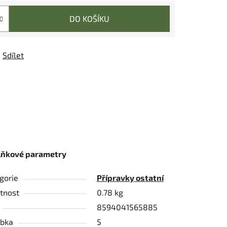
DO KOŠÍKU
Sdílet
lňkové parametry
gorie
Přípravky ostatní
tnost
0.78 kg
8594041565885
bka
5