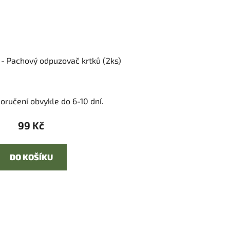
- Pachový odpuzovač krtků (2ks)
oručení obvykle do 6-10 dní.
99 Kč
DO KOŠÍKU