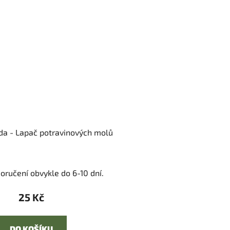
da - Lapač potravinových molů
oručení obvykle do 6-10 dní.
25 Kč
DO KOŠÍKU