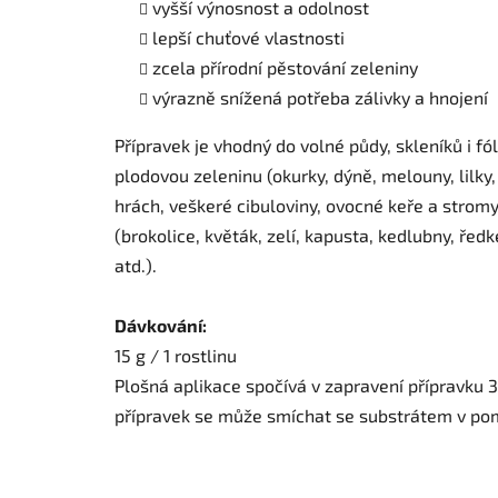
vyšší výnosnost a odolnost
lepší chuťové vlastnosti
zcela přírodní pěstování zeleniny
výrazně snížená potřeba zálivky a hnojení
Přípravek je vhodný do volné půdy, skleníků i fó
plodovou zeleninu (okurky, dýně, melouny, lilky,
hrách, veškeré cibuloviny, ovocné keře a stromy
(brokolice, květák, zelí, kapusta, kedlubny, ředke
atd.).
Dávkování:
15 g / 1 rostlinu
Plošná aplikace spočívá v zapravení přípravku 
přípravek se může smíchat se substrátem v pomě