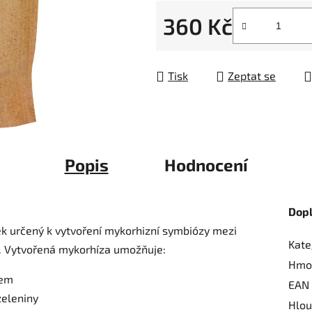
5
360 Kč
hvězdiček.
Měrná cena:
Tisk
Zeptat se
Popis
Hodnocení
Dop
ek určený k vytvoření mykorhizní symbiózy mezi
Kate
i. Vytvořená mykorhíza umožňuje:
Hmo
kem
EAN
zeleniny
Hlou