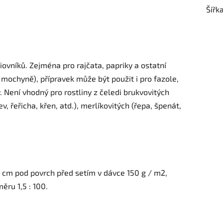
Šířk
liovníků. Zejména pro rajčata, papriky a ostatní
 mochyně), přípravek může být použit i pro fazole,
. Není vhodný pro rostliny z čeledi brukvovitých
v, řeřicha, křen, atd.), merlíkovitých (řepa, špenát,
3 cm pod povrch před setím v dávce 150 g / m2,
ru 1,5 : 100.