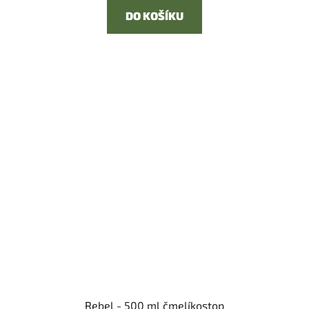
DO KOŠÍKU
Rebel - 500 ml čmelíkostop