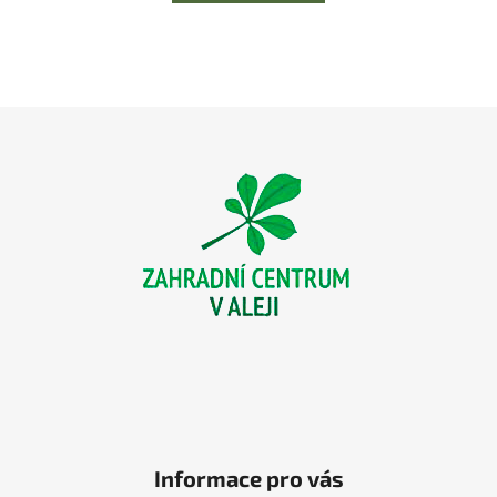
Z
á
p
a
t
í
Informace pro vás