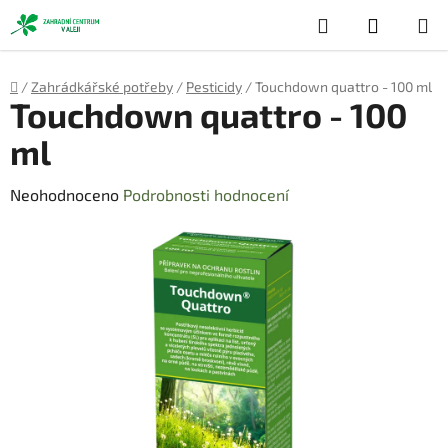
Přejít
Hledat
NÁKUP
na
obsah
KOŠÍK
Domů
/
Zahrádkářské potřeby
/
Pesticidy
/
Touchdown quattro - 100 ml
Touchdown quattro - 100
ml
Průměrné
Neohodnoceno
Podrobnosti hodnocení
hodnocení
produktu
je
0,0
z
5
hvězdiček.