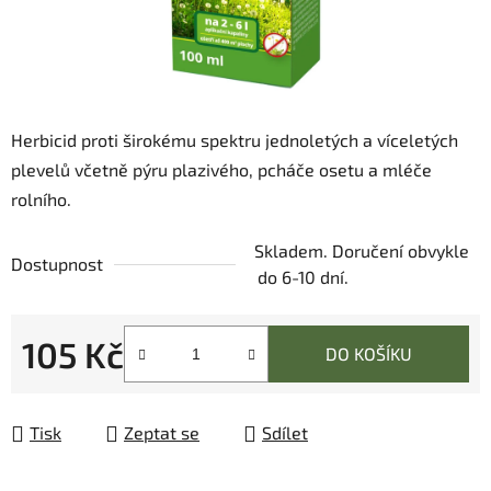
Herbicid proti širokému spektru jednoletých a víceletých
plevelů včetně pýru plazivého, pcháče osetu a mléče
rolního.
Skladem. Doručení obvykle
Dostupnost
do 6-10 dní.
105 Kč
DO KOŠÍKU
Měrná cena:
Tisk
Zeptat se
Sdílet