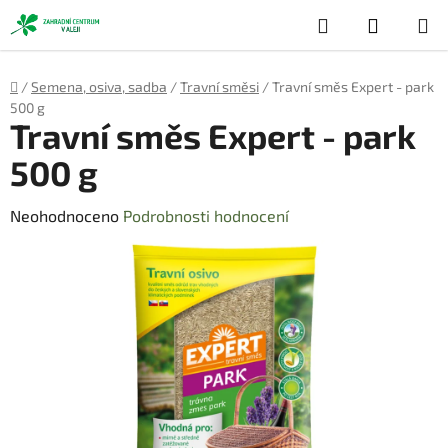
Přejít
Hledat
NÁKUP
na
obsah
KOŠÍK
Domů
/
Semena, osiva, sadba
/
Travní směsi
/
Travní směs Expert - park
500 g
Travní směs Expert - park
500 g
Průměrné
Neohodnoceno
Podrobnosti hodnocení
hodnocení
produktu
je
0,0
z
5
hvězdiček.