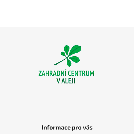
Z
á
p
a
t
í
Informace pro vás