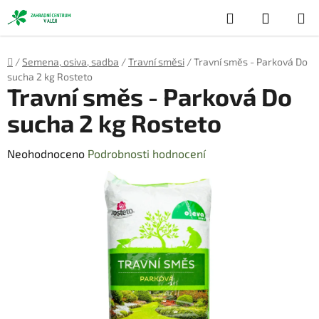
Přejít
Hledat
NÁKUP
na
obsah
KOŠÍK
Domů
/
Semena, osiva, sadba
/
Travní směsi
/
Travní směs - Parková Do
sucha 2 kg Rosteto
Travní směs - Parková Do
sucha 2 kg Rosteto
Průměrné
Neohodnoceno
Podrobnosti hodnocení
hodnocení
produktu
je
0,0
z
5
hvězdiček.