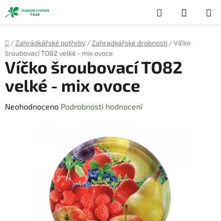
Přejít
Hledat
NÁKUP
na
obsah
KOŠÍK
Domů
/
Zahrádkářské potřeby
/
Zahradkářské drobnosti
/
Víčko
šroubovací TO82 velké - mix ovoce
Víčko šroubovací TO82
velké - mix ovoce
Průměrné
Neohodnoceno
Podrobnosti hodnocení
hodnocení
produktu
je
0,0
z
5
hvězdiček.