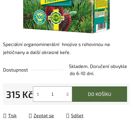
Speciální organominerální hnojivo s rohovinou na
jehličnany a další okrasné keře.
Skladem. Doručení obvykle
Dostupnost
do 6-10 dní.
315 Kč
DO KOŠÍKU
Měrná cena:
Tisk
Zeptat se
Sdílet