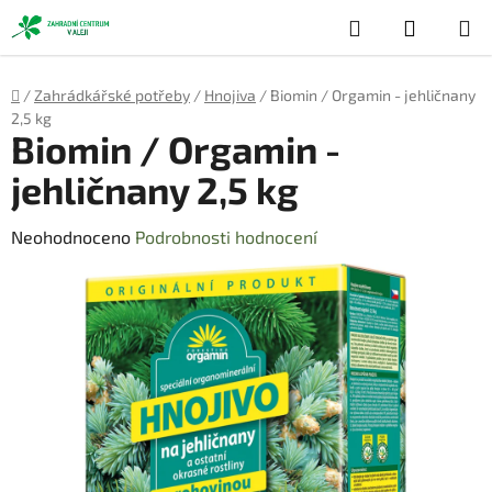
Přejít
Hledat
NÁKUP
na
obsah
KOŠÍK
Domů
/
Zahrádkářské potřeby
/
Hnojiva
/
Biomin / Orgamin - jehličnany
2,5 kg
Biomin / Orgamin -
jehličnany 2,5 kg
Průměrné
Neohodnoceno
Podrobnosti hodnocení
hodnocení
produktu
je
0,0
z
5
hvězdiček.