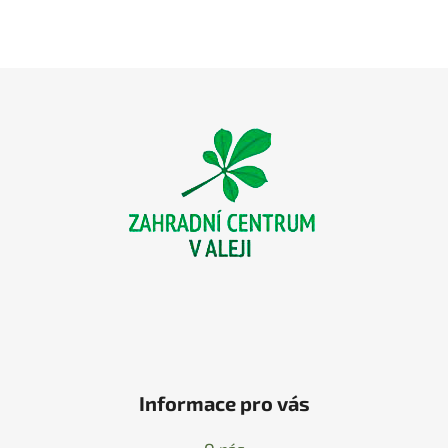
Z
á
p
a
t
í
Informace pro vás