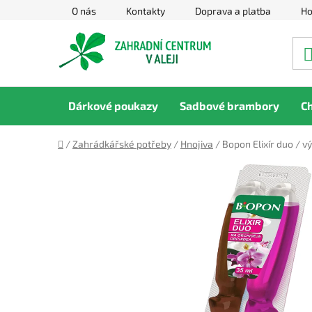
Přejít
O nás
Kontakty
Doprava a platba
Ho
na
obsah
Dárkové poukazy
Sadbové brambory
C
Domů
/
Zahrádkářské potřeby
/
Hnojiva
/
Bopon Elixír duo / v