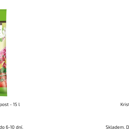
ost - 15 l
Kris
o 6-10 dní.
Skladem. D