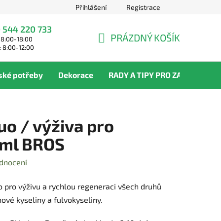
Přihlášení
Registrace
 544 220 733
PRÁZDNÝ KOŠÍK
 8:00-18:00
NÁKUPNÍ
: 8:00-12:00
KOŠÍK
ské potřeby
Dekorace
RADY A TIPY PRO ZAHRADNÍKY
uo / výživa pro
5 ml BROS
dnocení
o pro výživu a rychlou regeneraci všech druhů
ové kyseliny a fulvokyseliny.