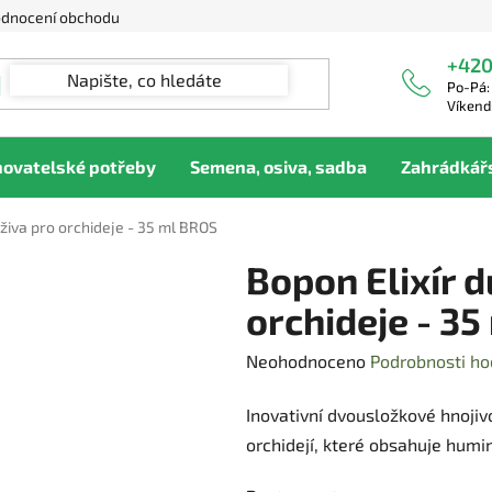
dnocení obchodu
+420
Po-Pá:
Víkend
hovatelské potřeby
Semena, osiva, sadba
Zahrádkář
ýživa pro orchideje - 35 ml BROS
Bopon Elixír d
orchideje - 3
Průměrné
Neohodnoceno
Podrobnosti ho
hodnocení
Inovativní dvousložkové hnojiv
produktu
orchidejí, které obsahuje humin
je
0,0