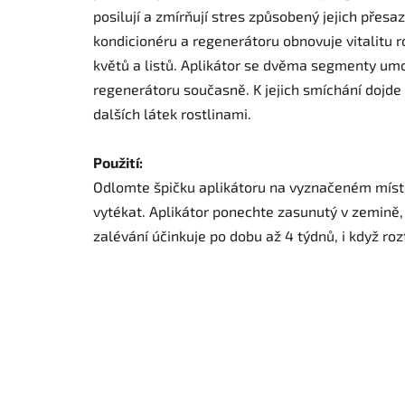
posilují a zmírňují stres způsobený jejich pře
kondicionéru a regenerátoru obnovuje vitalitu ro
květů a listů. Aplikátor se dvěma segmenty um
regenerátoru současně. K jejich smíchání dojde 
dalších látek rostlinami.
Použití:
Odlomte špičku aplikátoru na vyznačeném místě
vytékat. Aplikátor ponechte zasunutý v zemině
zalévání účinkuje po dobu až 4 týdnů, i když r