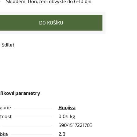
Skladem. Doručení obvykle do 6-10 dní.
DO KOŠÍKU
Sdílet
lňkové parametry
gorie
Hnojiva
tnost
0.04 kg
5904517221703
bka
2.8