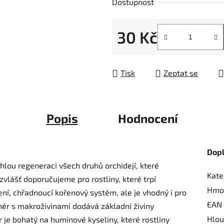
Dostupnost
z
5
30 Kč
hvězdiček.
Měrná cena:
Tisk
Zeptat se
Popis
Hodnocení
Dop
chlou regeneraci všech druhů orchidejí, které
Kate
vlášť doporučujeme pro rostliny, které trpí
Hmo
ní, chřadnoucí kořenový systém, ale je vhodný i pro
EAN
nér s makroživinami dodává základní živiny
Hlou
 je bohatý na huminové kyseliny, které rostliny