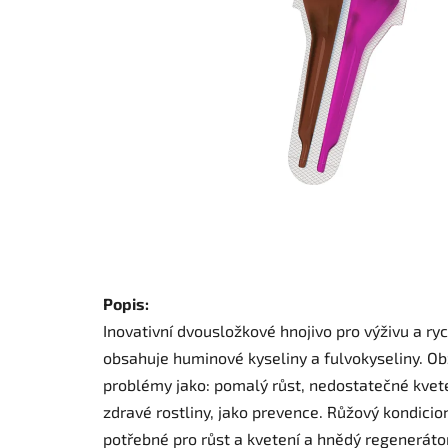
Popis:
Inovativní dvousložkové hnojivo pro výživu a ry
obsahuje huminové kyseliny a fulvokyseliny. Obz
problémy jako: pomalý růst, nedostatečné kvete
zdravé rostliny, jako prevence. Růžový kondicio
potřebné pro růst a kvetení a hnědý regenerátor