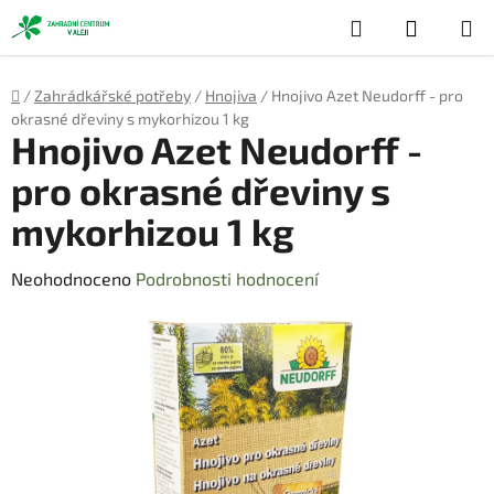
Přejít
Hledat
NÁKUP
na
obsah
KOŠÍK
Domů
/
Zahrádkářské potřeby
/
Hnojiva
/
Hnojivo Azet Neudorff - pro
okrasné dřeviny s mykorhizou 1 kg
Hnojivo Azet Neudorff -
pro okrasné dřeviny s
mykorhizou 1 kg
Průměrné
Neohodnoceno
Podrobnosti hodnocení
hodnocení
produktu
je
0,0
z
5
hvězdiček.