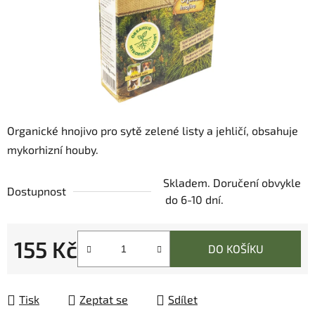
Organické hnojivo pro sytě zelené listy a jehličí, obsahuje
mykorhizní houby.
Skladem. Doručení obvykle
Dostupnost
do 6-10 dní.
155 Kč
DO KOŠÍKU
Měrná cena:
Tisk
Zeptat se
Sdílet