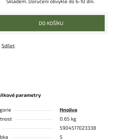
Skladem. Doručení obvykle do 6-10 dní.
DO KOŠÍKU
Sdílet
lňkové parametry
gorie
Hnojiva
tnost
0.65 kg
5904517023338
bka
5