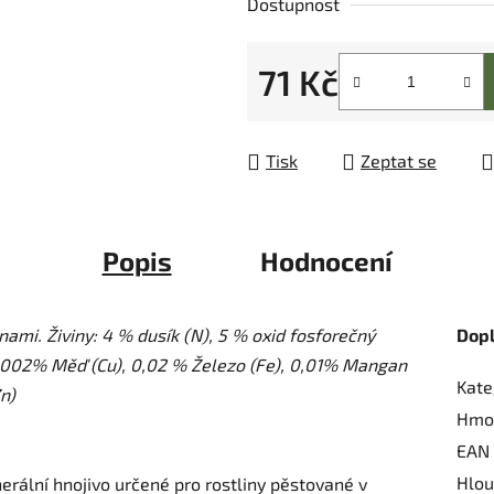
Dostupnost
z
5
71 Kč
hvězdiček.
Měrná cena:
Tisk
Zeptat se
Popis
Hodnocení
ami. Živiny: 4 % dusík (N), 5 % oxid fosforečný
Dop
 0,002% Měď (Cu), 0,02 % Železo (Fe), 0,01% Mangan
Kate
n)
Hmo
EAN
Hlou
nerální hnojivo určené pro rostliny pěstované v