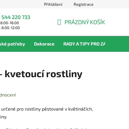
Přihlášení
Registrace
 544 220 733
PRÁZDNÝ KOŠÍK
 8:00-18:00
NÁKUPNÍ
: 8:00-12:00
KOŠÍK
ské potřeby
Dekorace
RADY A TIPY PRO ZAHRADNÍKY
 kvetoucí rostliny
dnocení
 určené pro rostliny pěstované v květináčích,
iny.