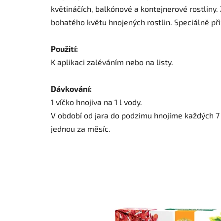
květináčích, balkónové a kontejnerové rostliny.
bohatého květu hnojených rostlin. Speciálně při
Použití:
K aplikaci zaléváním nebo na listy.
Dávkování:
1 víčko hnojiva na 1 l vody.
V období od jara do podzimu hnojíme každých 7 dn
jednou za měsíc.