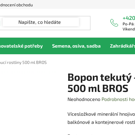
dnocení obchodu
+420
Po-Pá:
Víkend
hovatelské potřeby
Semena, osiva, sadba
Zahrádkář
oucí rostliny 500 ml BROS
Bopon tekutý -
500 ml BROS
Průměrné
Neohodnoceno
Podrobnosti ho
hodnocení
Vícesložkové minerální hnojivo
produktu
balkónové a kontejnerové rostl
je
0,0