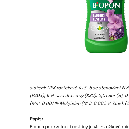
složení: NPK roztokové 4+5+6 se stopovými živin
(P2O5), 6 % oxid draselný (K2O), 0,01 Bor (B),
(Mn), 0,001 % Molybden (Mo), 0,002 % Zinek (Z
Popis:
Biopon pro kvetoucí rostliny je vícesložkové mi