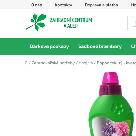
Přejít
O nás
Kontakty
Doprava a platba
Ho
na
obsah
Dárkové poukazy
Sadbové brambory
C
Domů
/
Zahrádkářské potřeby
/
Hnojiva
/
Bopon tekutý - kvet