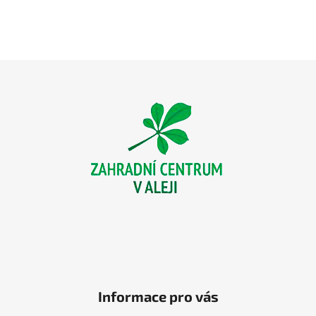
Z
á
p
a
t
í
Informace pro vás