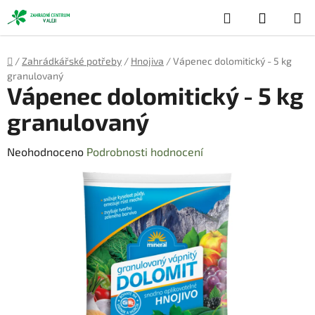
Přejít
Hledat
NÁKUP
na
obsah
KOŠÍK
Domů
/
Zahrádkářské potřeby
/
Hnojiva
/
Vápenec dolomitický - 5 kg
granulovaný
Vápenec dolomitický - 5 kg
granulovaný
Průměrné
Neohodnoceno
Podrobnosti hodnocení
hodnocení
produktu
je
0,0
z
5
hvězdiček.