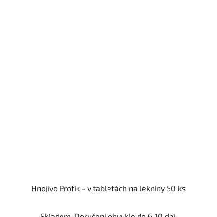
Hnojivo Profík - v tabletách na lekníny 50 ks
Skladem. Doručení obvykle do 6-10 dní.