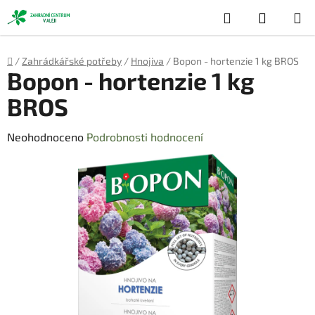
Přejít
Hledat
NÁKUP
na
obsah
KOŠÍK
Domů
/
Zahrádkářské potřeby
/
Hnojiva
/
Bopon - hortenzie 1 kg BROS
Bopon - hortenzie 1 kg
BROS
Průměrné
Neohodnoceno
Podrobnosti hodnocení
hodnocení
produktu
je
0,0
z
5
hvězdiček.