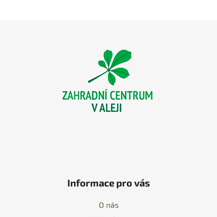
Z
á
p
a
t
í
Informace pro vás
O nás