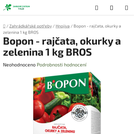
Přejít
Hledat
NÁKUP
na
obsah
KOŠÍK
Domů
/
Zahrádkářské potřeby
/
Hnojiva
/
Bopon - rajčata, okurky a
zelenina 1 kg BROS
Bopon - rajčata, okurky a
zelenina 1 kg BROS
Průměrné
Neohodnoceno
Podrobnosti hodnocení
hodnocení
produktu
je
0,0
z
5
hvězdiček.