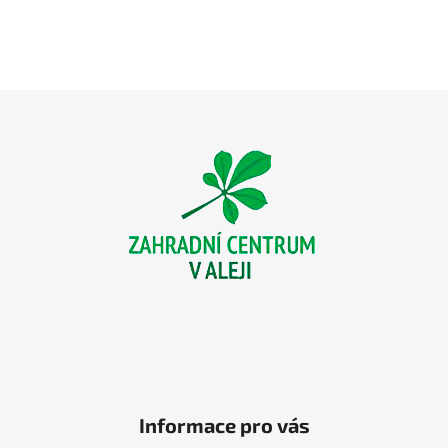
Z
á
p
a
t
í
Informace pro vás