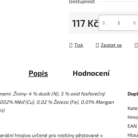
Dostupnost
z
5
117 Kč
hvězdiček.
Měrná cena:
Tisk
Zeptat se
Popis
Hodnocení
ami. Živiny: 4 % dusík (N), 5 % oxid fosforečný
Dop
 0,002% Měď (Cu), 0,02 % Železo (Fe), 0,01% Mangan
Kate
n)
Hmo
EAN
Hlou
nerální hnojivo určené pro rostliny pěstované v