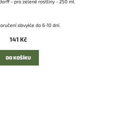
orff - pro zelené rostliny - 250 ml
oručení obvykle do 6-10 dní.
141 Kč
DO KOŠÍKU