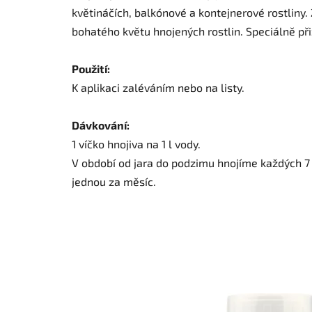
květináčích, balkónové a kontejnerové rostliny.
bohatého květu hnojených rostlin. Speciálně při
Použití:
K aplikaci zaléváním nebo na listy.
Dávkování:
1 víčko hnojiva na 1 l vody.
V období od jara do podzimu hnojíme každých 7 dn
jednou za měsíc.