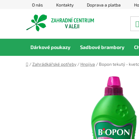
Přejít
O nás
Kontakty
Doprava a platba
Ho
na
obsah
Dárkové poukazy
Sadbové brambory
C
Domů
/
Zahrádkářské potřeby
/
Hnojiva
/
Bopon tekutý - kveto