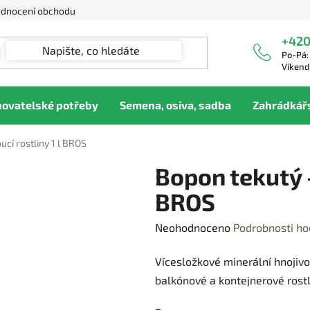
dnocení obchodu
+420
Po-Pá:
Víkend
hovatelské potřeby
Semena, osiva, sadba
Zahrádkář
ucí rostliny 1 l BROS
Bopon tekutý -
BROS
Průměrné
Neohodnoceno
Podrobnosti ho
hodnocení
Vícesložkové minerální hnojivo
produktu
balkónové a kontejnerové rostl
je
0,0