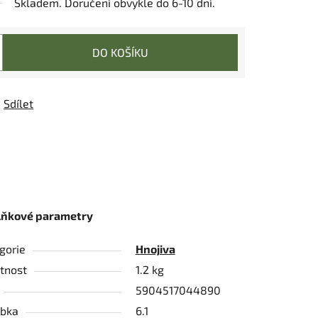
Skladem. Doručení obvykle do 6-10 dní.
DO KOŠÍKU
Sdílet
lňkové parametry
gorie
Hnojiva
tnost
1.2 kg
5904517044890
bka
6.1