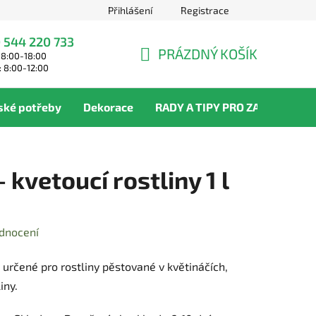
Přihlášení
Registrace
 544 220 733
PRÁZDNÝ KOŠÍK
 8:00-18:00
NÁKUPNÍ
: 8:00-12:00
KOŠÍK
ské potřeby
Dekorace
RADY A TIPY PRO ZAHRADNÍKY
 kvetoucí rostliny 1 l
dnocení
 určené pro rostliny pěstované v květináčích,
iny.