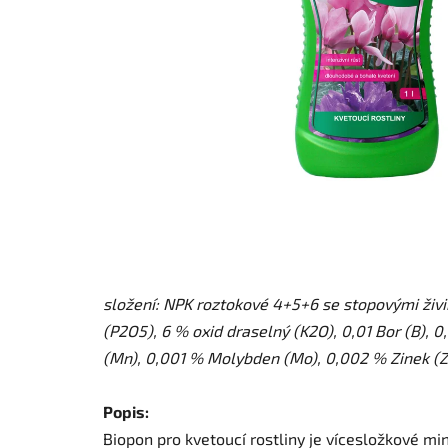
složení: NPK roztokové 4+5+6 se stopovými živin
(P2O5), 6 % oxid draselný (K2O), 0,01 Bor (B),
(Mn), 0,001 % Molybden (Mo), 0,002 % Zinek (Z
Popis:
Biopon pro kvetoucí rostliny je vícesložkové mi