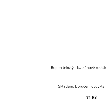
Bopon tekutý - balkónové rostl
Skladem. Doručení obvykle d
71 Kč