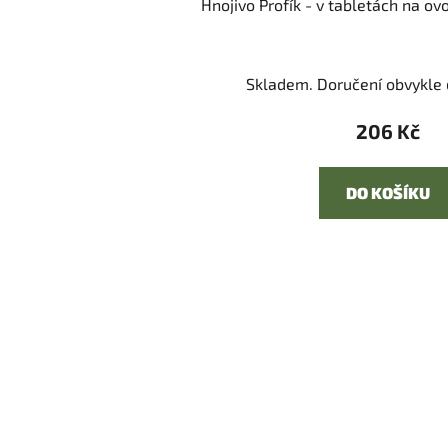
Hnojivo Profík - v tabletách na o
Skladem. Doručení obvykle d
206 Kč
DO KOŠÍKU