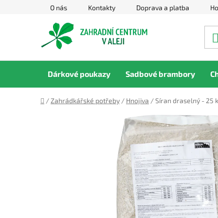
Přejít
O nás
Kontakty
Doprava a platba
Ho
na
obsah
Dárkové poukazy
Sadbové brambory
C
Domů
/
Zahrádkářské potřeby
/
Hnojiva
/
Síran draselný - 25 