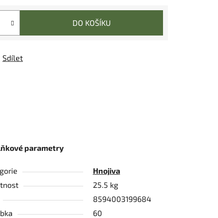
DO KOŠÍKU
Sdílet
lňkové parametry
gorie
Hnojiva
tnost
25.5 kg
8594003199684
bka
60