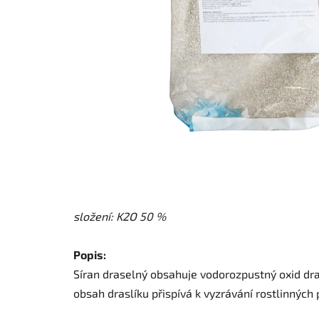
složení: K2O 50 %
Popis:
Síran draselný obsahuje vodorozpustný oxid drasl
obsah draslíku přispívá k vyzrávání rostlinných pl