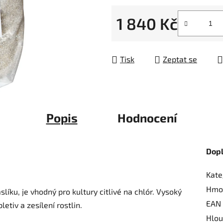
z
1 840 Kč
5
hvězdiček.
Měrná cena:
Tisk
Zeptat se
Popis
Hodnocení
Dop
Kate
Hmo
íku, je vhodný pro kultury citlivé na chlór. Vysoký
EAN
etiv a zesílení rostlin.
Hlou