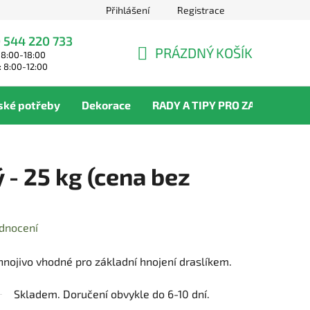
Přihlášení
Registrace
 544 220 733
PRÁZDNÝ KOŠÍK
 8:00-18:00
NÁKUPNÍ
: 8:00-12:00
KOŠÍK
ské potřeby
Dekorace
RADY A TIPY PRO ZAHRADNÍKY
 - 25 kg (cena bez
dnocení
hnojivo vhodné pro základní hnojení draslíkem.
Skladem. Doručení obvykle do 6-10 dní.