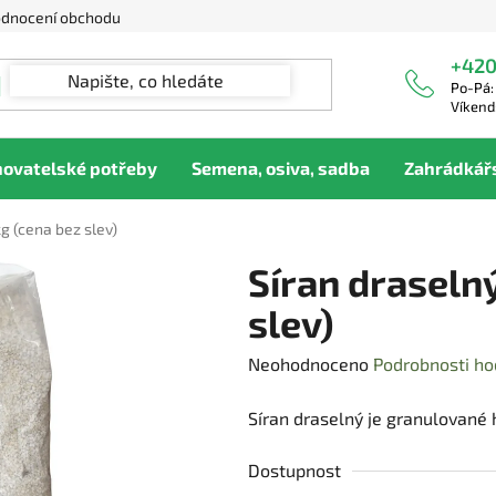
dnocení obchodu
+420
Po-Pá:
Víkend
hovatelské potřeby
Semena, osiva, sadba
Zahrádkář
kg (cena bez slev)
Síran draselný
slev)
Průměrné
Neohodnoceno
Podrobnosti ho
hodnocení
Síran draselný je granulované 
produktu
je
Dostupnost
0,0