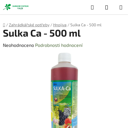
Přejít
Hledat
NÁKUP
na
obsah
KOŠÍK
Domů
/
Zahrádkářské potřeby
/
Hnojiva
/
Sulka Ca - 500 ml
Sulka Ca - 500 ml
Průměrné
Neohodnoceno
Podrobnosti hodnocení
hodnocení
produktu
je
0,0
z
5
hvězdiček.