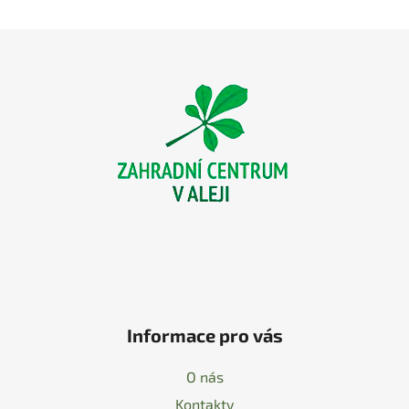
Z
á
p
a
t
í
Informace pro vás
O nás
Kontakty