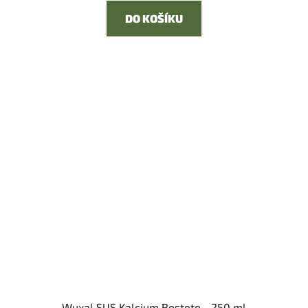
DO KOŠÍKU
Wuxal SUS Kalcium Rosteto - 250 ml