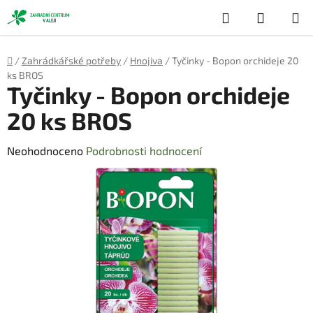
Přejít
Hledat
NÁKUP
na
obsah
KOŠÍK
Domů
/
Zahrádkářské potřeby
/
Hnojiva
/
Tyčinky - Bopon orchideje 20
ks BROS
Tyčinky - Bopon orchideje
20 ks BROS
Průměrné
Neohodnoceno
Podrobnosti hodnocení
hodnocení
produktu
je
0,0
z
5
hvězdiček.