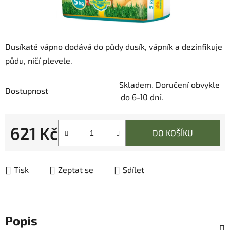
Dusíkaté vápno dodává do půdy dusík, vápník a dezinfikuje
půdu, ničí plevele.
Skladem. Doručení obvykle
Dostupnost
do 6-10 dní.
621 Kč
DO KOŠÍKU
Měrná cena:
Tisk
Zeptat se
Sdílet
Popis