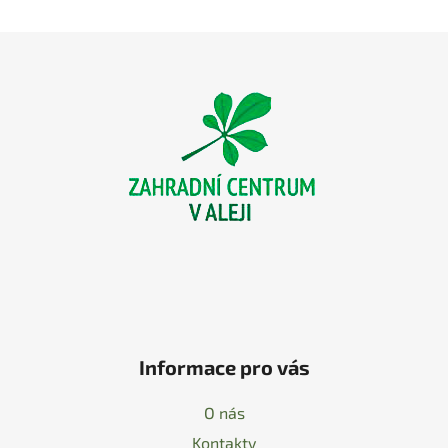
Z
á
p
a
t
í
Informace pro vás
O nás
Kontakty