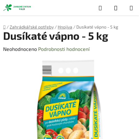
Přejít
Hledat
NÁKUP
na
obsah
KOŠÍK
Domů
/
Zahrádkářské potřeby
/
Hnojiva
/
Dusíkaté vápno - 5 kg
Dusíkaté vápno - 5 kg
Průměrné
Neohodnoceno
Podrobnosti hodnocení
hodnocení
produktu
je
0,0
z
5
hvězdiček.