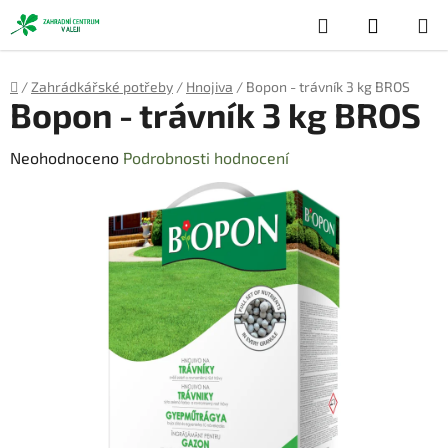
Přejít
Hledat
NÁKUP
na
obsah
KOŠÍK
Domů
/
Zahrádkářské potřeby
/
Hnojiva
/
Bopon - trávník 3 kg BROS
Bopon - trávník 3 kg BROS
Průměrné
Neohodnoceno
Podrobnosti hodnocení
hodnocení
produktu
je
0,0
z
5
hvězdiček.