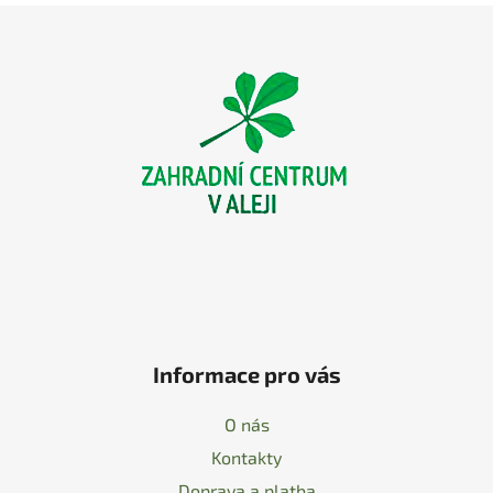
Z
á
p
a
t
í
Informace pro vás
O nás
Kontakty
Doprava a platba