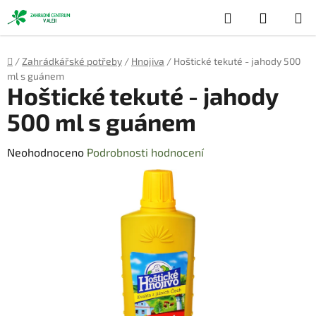
Přejít
Hledat
NÁKUP
na
obsah
KOŠÍK
Domů
/
Zahrádkářské potřeby
/
Hnojiva
/
Hoštické tekuté - jahody 500
ml s guánem
Hoštické tekuté - jahody
500 ml s guánem
Průměrné
Neohodnoceno
Podrobnosti hodnocení
hodnocení
produktu
je
0,0
z
5
hvězdiček.